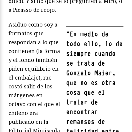
difícil. Y si no que se lo pregunten a Miró, o
a Picasso de reojo.
Asiduo como soy a
formatos que
"
En medio de
respondan a lo que
todo ello, lo de
contienen (la forma
siempre cuando
y el fondo también
se trata de
piden equilibrio en
Gonzalo Maier,
el embalaje), me
que no es otra
costó salir de los
cosa que el
márgenes en
tratar de
octavo con el que el
encontrar
chileno era
remansos de
publicado en la
Editorial Minúscula
felicidad entre