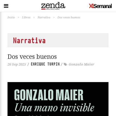
Inicio
>
Libros
>
Narrativa
>
Dos veces buenos
Narrativa
Dos veces buenos
ENRIQUE TURPIN
26 Sep 2025
/
/
Gonzalo Maier