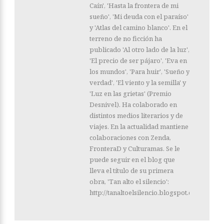
Caín', 'Hasta la frontera de mi
sueño', 'Mi deuda con el paraíso'
y 'Atlas del camino blanco'. En el
terreno de no ficción ha
publicado 'Al otro lado de la luz',
'El precio de ser pájaro', 'Eva en
los mundos', 'Para huir', 'Sueño y
verdad', 'El viento y la semilla' y
'Luz en las grietas' (Premio
Desnivel). Ha colaborado en
distintos medios literarios y de
viajes. En la actualidad mantiene
colaboraciones con Zenda,
FronteraD y Culturamas. Se le
puede seguir en el blog que
lleva el título de su primera
obra, 'Tan alto el silencio':
http://tanaltoelsilencio.blogspot.com/