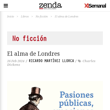
Inicio
>
Libros
>
No ficción
>
El alma de Londres
No ficción
El alma de Londres
RICARDO MARTÍNEZ LLORCA
26 Feb 2024
/
/
Charles
Dickens