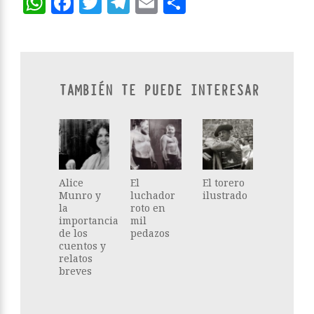
WhatsApp
Facebook
Twitter
Telegram
Email
Compartir
TAMBIÉN TE PUEDE INTERESAR
Alice
El
El torero
Munro y
luchador
ilustrado
la
roto en
importancia
mil
de los
pedazos
cuentos y
relatos
breves