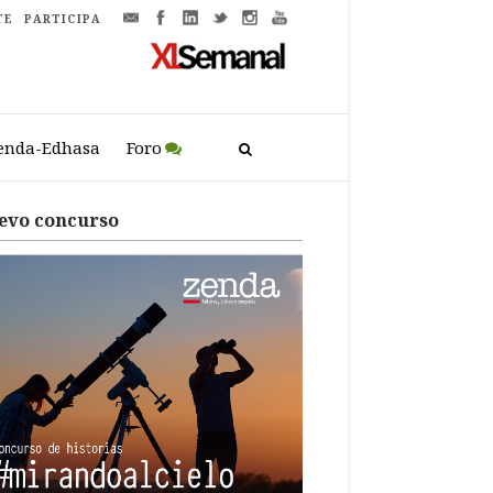
TE
PARTICIPA
enda-Edhasa
Foro
evo concurso