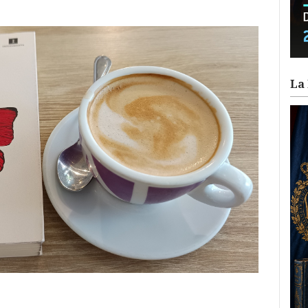
La 
ram
il
ompartir