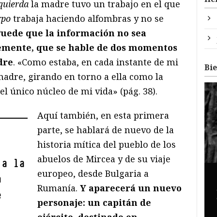
zquierda
la madre tuvo un trabajo en el que
rpo
trabaja haciendo alfombras y no se
Puede que la información no sea
lemente, que se hable de dos momentos
dre
. «Como estaba, en cada instante de mi
Bi
adre, girando en torno a ella como la
l único núcleo de mi vida» (pág. 38).
Aquí también, en esta primera
parte, se hablará de nuevo de la
historia mítica del pueblo de los
abuelos de Mircea y de su viaje
 a la
europeo, desde Bulgaria a
n
Rumanía.
Y aparecerá un nuevo
e
personaje: un capitán de