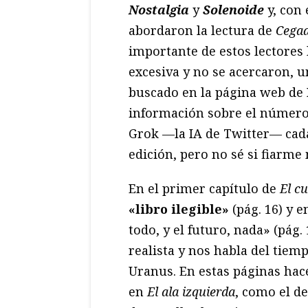
Nostalgia
y
Solenoide
y, con 
abordaron la lectura de
Cegad
importante de estos lectores
excesiva y no se acercaron, 
buscado en la página web de
información sobre el número 
Grok —la IA de Twitter— cad
edición, pero no sé si fiarm
En el primer capítulo de
El c
«libro ilegible»
(pág. 16) y 
todo, y el futuro, nada» (pág.
realista y nos habla del tiem
Uranus. En estas páginas hace
en
El ala izquierda
, como el de