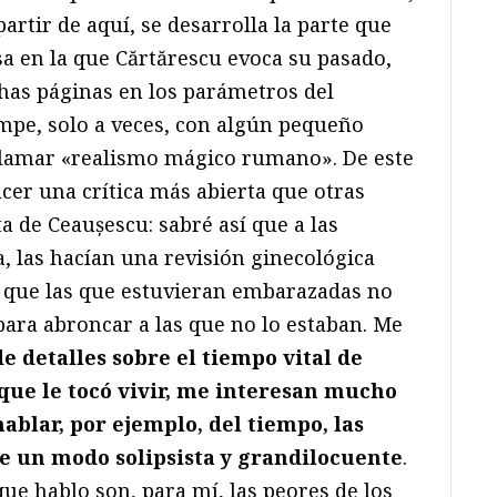
artir de aquí, se desarrolla la parte que
sa en la que Cărtărescu evoca su pasado,
as páginas en los parámetros del
mpe, solo a veces, con algún pequeño
 llamar «realismo mágico rumano». De este
cer una crítica más abierta que otras
a de Ceaușescu: sabré así que a las
, las hacían una revisión ginecológica
de que las que estuvieran embarazadas no
para abroncar a las que no lo estaban. Me
de detalles sobre el tiempo vital de
que le tocó vivir, me interesan mucho
blar, por ejemplo, del tiempo, las
e un modo solipsista y grandilocuente
.
que hablo son, para mí, las peores de los