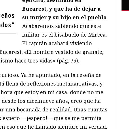
ejército, destinado en
Bucarest, y que ha de dejar a
seños
su mujer y su hijo en el pueblo
.
ados
"
Acabaremos sabiendo que este
militar es el bisabuelo de Mircea.
El capitán acabará viviendo
 Bucarest. «El hombre vestido de granate,
smo hace tres vidas» (pág. 75).
curioso. Ya he apuntado, en la reseña de
stá llena de reflexiones metanarrativas, y
Ahora que estoy en mi casa, donde no me
 desde los diecinueve años, creo que ha
ar una bocanada de realidad. Unas cuantas
és espero —¡espero!— que se me permita
 en eso que he llamado siempre mi verdad,