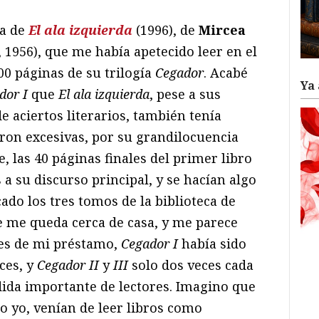
ña de
El ala izquierda
(1996), de
Mircea
 1956), que me había apetecido leer en el
00 páginas de su trilogía
Cegador
. Acabé
Ya 
dor I
que
El ala izquierda
, pese a sus
e aciertos literarios, también tenía
ron excesivas, por su grandilocuencia
, las 40 páginas finales del primer libro
 su discurso principal, y se hacían algo
cado los tres tomos de la biblioteca de
e me queda cerca de casa, y me parece
tes de mi préstamo,
Cegador I
había sido
ces, y
Cegador II
y
III
solo dos veces cada
ida importante de lectores. Imagino que
o yo, venían de leer libros como