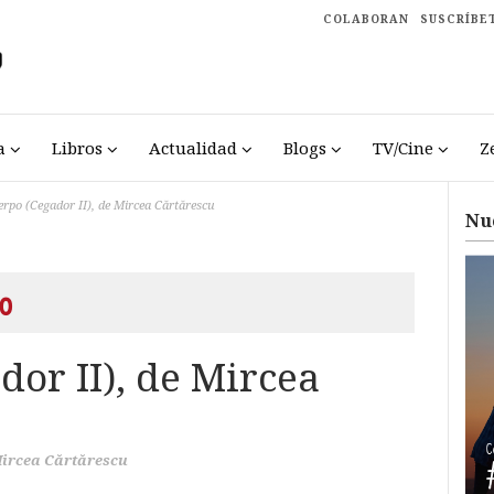
COLABORAN
SUSCRÍBE
a
Libros
Actualidad
Blogs
TV/Cine
Z
erpo (Cegador II), de Mircea Cărtărescu
Nu
o
dor II), de Mircea
ircea Cărtărescu