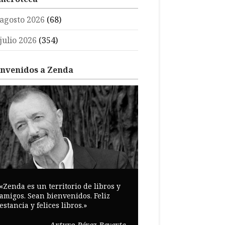
agosto 2026
(68)
julio 2026
(354)
envenidos a Zenda
«Zenda es un territorio de libros y
amigos. Sean bienvenidos. Feliz
estancia y felices libros.»
Arturo Pérez-Reverte