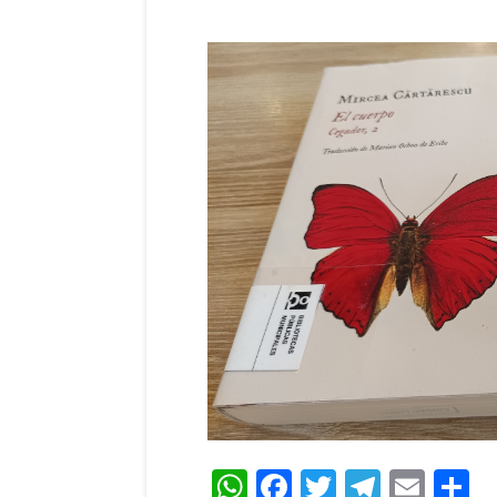
WhatsApp
Facebook
Twitter
Teleg
Ema
C