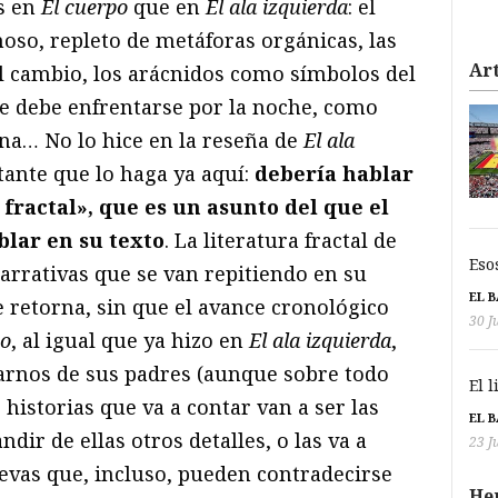
s en
El cuerpo
que en
El ala izquierda
: el
so, repleto de metáforas orgánicas, las
Art
 cambio, los arácnidos como símbolos del
que debe enfrentarse por la noche, como
na… No lo hice en la reseña de
El ala
ante que lo haga ya aquí:
debería hablar
 fractal», que es un asunto del que el
blar en su texto
. La literatura fractal de
Eso
rrativas que se van repitiendo en su
EL 
e retorna, sin que el avance cronológico
30 J
po
, al igual que ya hizo en
El ala izquierda
,
larnos de sus padres (aunque sobre todo
El 
 historias que va a contar van a ser las
EL 
ir de ellas otros detalles, o las va a
23 J
evas que, incluso, pueden contradecirse
He