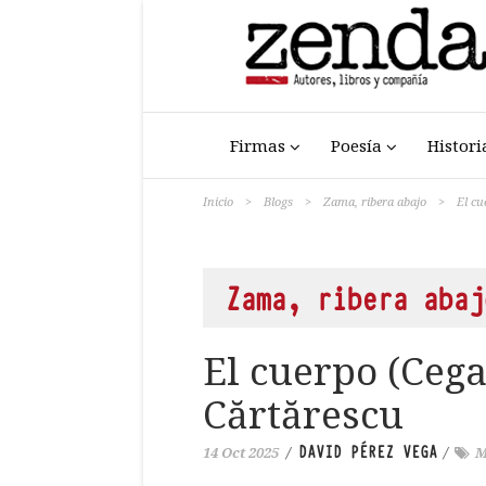
Firmas
Poesía
Histori
Inicio
>
Blogs
>
Zama, ribera abajo
>
El cu
Zama, ribera abaj
El cuerpo (Cega
Cărtărescu
DAVID PÉREZ VEGA
14 Oct 2025
/
/
M