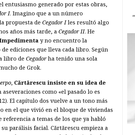
el entusiasmo generado por estas obras,
or I
. Imagino que a un número
 la propuesta de
Cegador I
les resultó algo
unos años más tarde, a
Cegador II
. He
Impedimenta
y no encuentro la
de ediciones que lleva cada libro. Según
a libro de
Cegador
ha tenido una sola
e mucho de Grok.
uerpo
,
Cărtărescu insiste en su idea de
en aseveraciones como «el pasado lo es
 12). El capítulo dos vuelve a un tono más
po en el que vivió en el bloque de viviendas
 referencia a temas de los que ya habló
 su parálisis facial. Cărtărescu empieza a