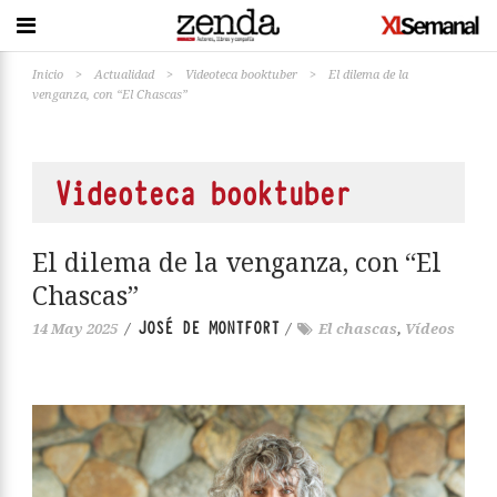
Inicio
>
Actualidad
>
Videoteca booktuber
>
El dilema de la
venganza, con “El Chascas”
Videoteca booktuber
El dilema de la venganza, con “El
Chascas”
JOSÉ DE MONTFORT
14 May 2025
/
/
El chascas
,
Vídeos