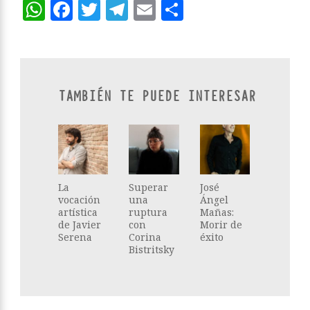
WhatsApp
Facebook
Twitter
Telegram
Email
Compartir
TAMBIÉN TE PUEDE INTERESAR
La
Superar
José
vocación
una
Ángel
artística
ruptura
Mañas:
de Javier
con
Morir de
Serena
Corina
éxito
Bistritsky