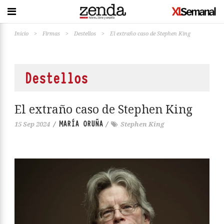
Inicio
>
Firmas
>
Destellos
>
El extraño caso de Stephen King
Destellos
El extraño caso de Stephen King
MARÍA ORUÑA
15 Sep 2024
/
/
Stephen King