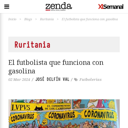
Inicio
>
Blogs
>
Ruritania
>
El futbolista que funciona con gasolina
Ruritania
El futbolista que funciona con
gasolina
JOSÉ DELFÍN VAL
02 Mar 2024
/
/
Futbolerías