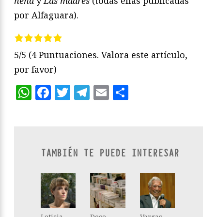
nena
y
Las madres
(todas ellas publicadas
por Alfaguara).
5/5
(4 Puntuaciones. Valora este artículo,
por favor)
WhatsApp
Facebook
Twitter
Telegram
Email
Compartir
TAMBIÉN TE PUEDE INTERESAR
Leticia
Doce
Vargas