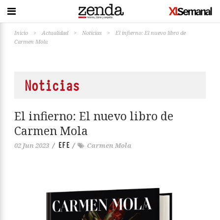
Inicio
>
Actualidad
>
Noticias
>
El infierno: El nuevo libro de
Carmen Mola
Noticias
El infierno: El nuevo libro de
Carmen Mola
EFE
02 Jun 2023
/
/
Carmen Mola