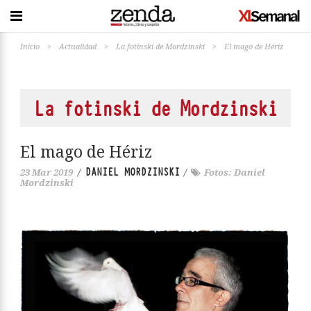
Inicio
>
Actualidad
>
La fotinski de Mordzinski
>
El mago de Hériz
La fotinski de Mordzinski
El mago de Hériz
DANIEL MORDZINSKI
23 Mar 2019
/
/
Fotos: Daniel
Mordzinski