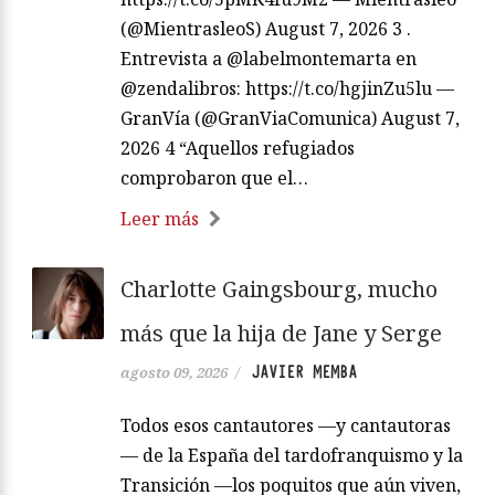
(@MientrasleoS) August 7, 2026 3 .
Entrevista a @labelmontemarta en
@zendalibros: https://t.co/hgjinZu5lu —
GranVía (@GranViaComunica) August 7,
2026 4 “Aquellos refugiados
comprobaron que el…
Leer más
Charlotte Gaingsbourg, mucho
más que la hija de Jane y Serge
JAVIER MEMBA
agosto 09, 2026
/
Todos esos cantautores —y cantautoras
— de la España del tardofranquismo y la
Transición —los poquitos que aún viven,