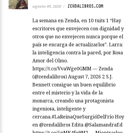
ZENDALIBROS.COM
agosto 09, 2026
/
La semana en Zenda, en 10 tuits 1 “Hay
escritores que envejecen con dignidad y
otros que no envejecen nunca porque el
país se encarga de actualizarlos”. Larra:
la inteligencia contra la pared, por Rosa
Amor del Olmo.
https://t.co/VvaWge0GMM — Zenda
(@zendalibros) August 7, 2026 2 S.J.
Bennett consigue un buen equilibrio
entre el misterio y la vida de la
monarca, creando una protagonista
ingeniosa, inteligente y
cercana.#LaReinaQueSurgióDelFrío Hoy
en @zendalibros Edita @SalamandraEd
https://t.co/5pMK4fu9M2 — Mientrasleo