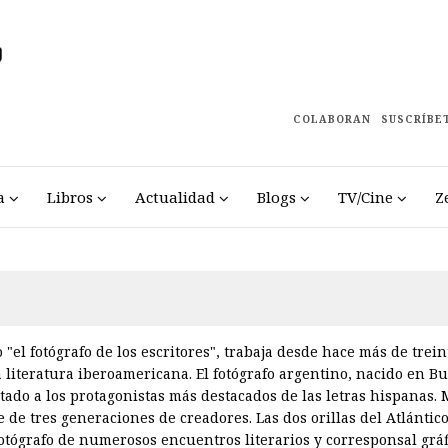
COLABORAN
SUSCRÍBE
a
Libros
Actualidad
Blogs
TV/Cine
Z
"el fotógrafo de los escritores", trabaja desde hace más de trei
literatura iberoamericana. El fotógrafo argentino, nacido en B
atado a los protagonistas más destacados de las letras hispanas.
 de tres generaciones de creadores. Las dos orillas del Atlánti
fotógrafo de numerosos encuentros literarios y corresponsal gráfi