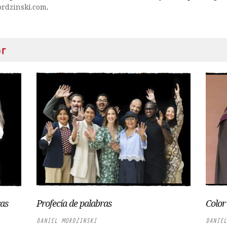
rdzinski.com
.
or
ras
Profecía de palabras
Color
DANIEL MORDZINSKI
DANIEL