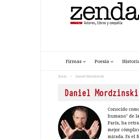
Firmas
Poesía
Histori
Inicio
>
Daniel Mordzinski
Daniel Mordzinski
Conocido como 
humano" de la 
París, ha retr
mejor cómplice
mirada. Es el 