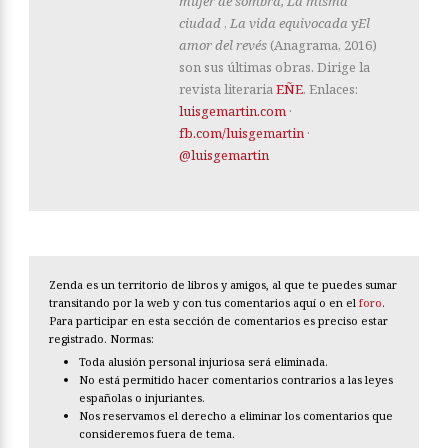
mujer de sombra, La misma
ciudad
,
La vida equivocada
y
El
amor del revés
(Anagrama, 2016)
son sus últimas obras. Dirige la
revista literaria
EÑE
. Enlaces:
luisgemartin.com
·
fb.com/luisgemartin
·
@luisgemartin
Zenda es un territorio de libros y amigos, al que te puedes sumar
transitando por la web y con tus comentarios aquí o en el
foro
.
Para participar en esta sección de comentarios es preciso estar
registrado. Normas:
Toda alusión personal injuriosa será eliminada.
No está permitido hacer comentarios contrarios a las leyes
españolas o injuriantes.
Nos reservamos el derecho a eliminar los comentarios que
consideremos fuera de tema.