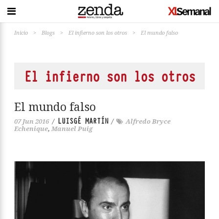
Inicio
>
Blogs
>
El infierno son los otros
>
El mundo falso
El infierno son los otros
El mundo falso
LUISGÉ MARTÍN
07 Jun 2016
/
/
Alfredo Bryce
Echenique
,
Manuel Puig