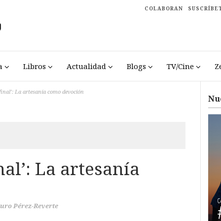
COLABORAN
SUSCRÍBE
a
Libros
Actualidad
Blogs
TV/Cine
Z
final’: La artesanía como devoción
Nu
nal’: La artesanía
uro Pérez-Reverte