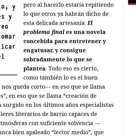
pero al hacerlo estaría repitiendo
io, y
lo que otros ya habrán dicho de
es y
esta delicada artesanía:
El
reo
problema final
es una novela
tomar
concebida para entretener y
licar
engatusar, y consigue
el
sobradamente lo que se
plantea
. Todo eso es cierto,
como también lo es el buen
e nos queda corto— en eso que se llama
s”, en eso que se llama “creación de
 surgido en los últimos años especialistas
lleres literarios de barrio capaces de
atmósferas con suficiente solvencia —
nunca bien apaleado “lector medio”, que