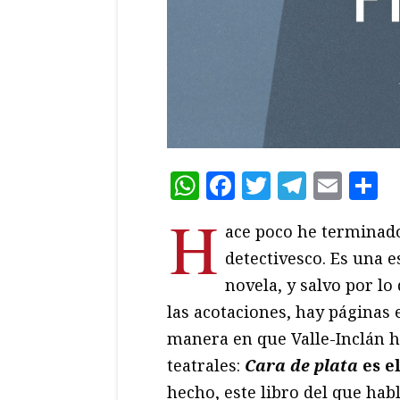
WhatsApp
Facebook
Twitter
Teleg
Ema
C
H
ace poco he terminado
detectivesco. Es una 
novela, y salvo por l
las acotaciones, hay páginas 
manera en que Valle-Inclán h
teatrales:
Cara de plata
es e
hecho, este libro del que habl