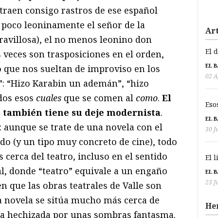
traen consigo rastros de ese español
 poco leoninamente el señor de la
Art
ravillosa), el no menos leonino don
El 
 veces son trasposiciones en el orden,
EL 
 que nos sueltan de improviso en los
02 A
”: “Hizo Karabin un ademán”, “hizo
dos esos
cuales
que se comen al
como
.
El
Eso
s también tiene su deje modernista
.
EL 
r: aunque se trate de una novela con el
30 J
do (y un tipo muy concreto de cine), todo
 cerca del teatro, incluso en el sentido
El 
al, donde “teatro” equivale a un engaño
EL 
23 J
 que las obras teatrales de Valle son
ta novela se sitúa mucho más cerca de
He
na hechizada por unas sombras fantasma.