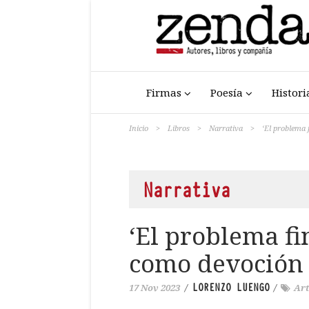
Firmas
Poesía
Histori
Inicio
>
Libros
>
Narrativa
>
‘El problema 
Narrativa
‘El problema fi
como devoción
LORENZO LUENGO
17 Nov 2023
/
/
Art