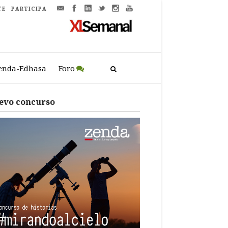
TE
PARTICIPA
enda-Edhasa
Foro
evo concurso