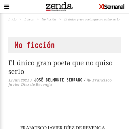
Inicio
>
Libros
>
No ficción
>
El único gran poeta que no quiso serlo
No ficción
El único gran poeta que no quiso
serlo
JOSÉ BELMONTE SERRANO
12 Jun 2024
/
/
Francisco
Javier Díez de Revenga