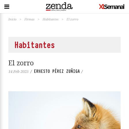
Inicio
>
Firmas
>
Habitantes
>
El zorro
Habitantes
El zorro
ERNESTO PÉREZ ZUÑIGA
14 Feb 2025
/
/