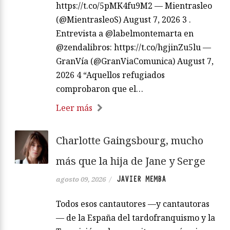
https://t.co/5pMK4fu9M2 — Mientrasleo
(@MientrasleoS) August 7, 2026 3 .
Entrevista a @labelmontemarta en
@zendalibros: https://t.co/hgjinZu5lu —
GranVía (@GranViaComunica) August 7,
2026 4 “Aquellos refugiados
comprobaron que el…
Leer más
Charlotte Gaingsbourg, mucho
más que la hija de Jane y Serge
JAVIER MEMBA
agosto 09, 2026
/
Todos esos cantautores —y cantautoras
— de la España del tardofranquismo y la