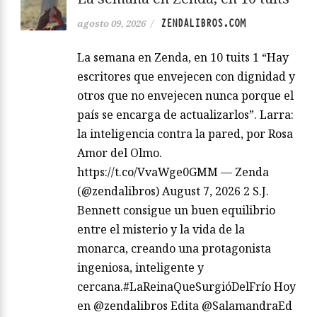
ZENDALIBROS.COM
agosto 09, 2026
/
La semana en Zenda, en 10 tuits 1 “Hay
escritores que envejecen con dignidad y
otros que no envejecen nunca porque el
país se encarga de actualizarlos”. Larra:
la inteligencia contra la pared, por Rosa
Amor del Olmo.
https://t.co/VvaWge0GMM — Zenda
(@zendalibros) August 7, 2026 2 S.J.
Bennett consigue un buen equilibrio
entre el misterio y la vida de la
monarca, creando una protagonista
ingeniosa, inteligente y
cercana.#LaReinaQueSurgióDelFrío Hoy
en @zendalibros Edita @SalamandraEd