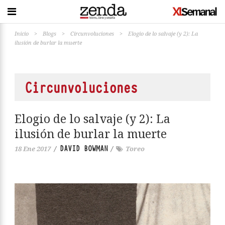
Inicio
>
Blogs
>
Circunvoluciones
>
Elogio de lo salvaje (y 2): La
ilusión de burlar la muerte
Circunvoluciones
Elogio de lo salvaje (y 2): La
ilusión de burlar la muerte
DAVID BOWMAN
18 Ene 2017
/
/
Toreo