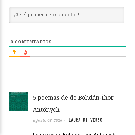
0
COMENTARIOS
5 poemas de de Bohdán-Íhor
Antónych
LAURA DI VERSO
agosto 08, 2026
/
La poesía de Bohdán-Íhor Antónych,