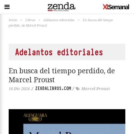
Inicio
>
Libros
>
Adelantos editoriales
>
En busca del tiempo
perdido, de Marcel Proust
Adelantos editoriales
En busca del tiempo perdido, de
Marcel Proust
ZENDALIBROS.COM
16 Dic 2024
/
/
Marcel Proust