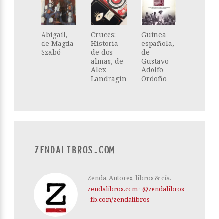
Abigaíl,
Cruces:
Guinea
de Magda
Historia
española,
Szabó
de dos
de
almas, de
Gustavo
Alex
Adolfo
Landragin
Ordoño
ZENDALIBROS.COM
Zenda. Autores, libros & cía.
zendalibros.com
·
@zendalibros
·
fb.com/zendalibros