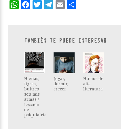
WhatsApp
Facebook
Twitter
Telegram
Email
Compartir
TAMBIÉN TE PUEDE INTERESAR
Hienas,
Jugar,
Humor de
tigres,
dormir,
alta
buitres
crecer
literatura
son mis
armas /
Lección
de
psiquiatría