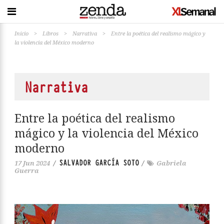
Inicio
>
Libros
>
Narrativa
>
Entre la poética del realismo mágico y
la violencia del México moderno
Narrativa
Entre la poética del realismo
mágico y la violencia del México
moderno
SALVADOR GARCÍA SOTO
17 Jun 2024
/
/
Gabriela
Guerra