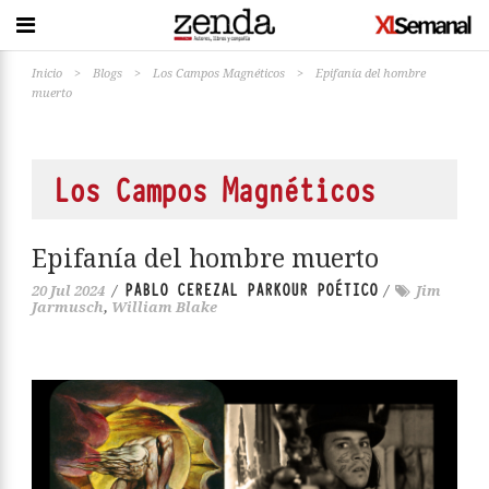
Inicio
>
Blogs
>
Los Campos Magnéticos
>
Epifanía del hombre
muerto
Los Campos Magnéticos
Epifanía del hombre muerto
PABLO CEREZAL PARKOUR POÉTICO
20 Jul 2024
/
/
Jim
Jarmusch
,
William Blake