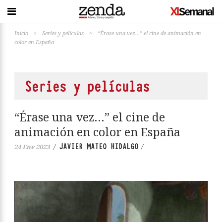
Inicio
>
Series y películas
>
“Érase una vez…” el cine de animación en
color en España
Series y películas
“Érase una vez…” el cine de
animación en color en España
JAVIER MATEO HIDALGO
24 Ene 2023
/
/