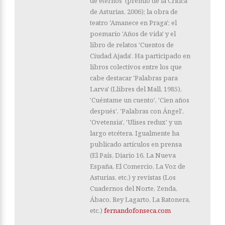
de eternos' (premio de la Crítica
de Asturias, 2006); la obra de
teatro 'Amanece en Praga'; el
poemario 'Años de vida' y el
libro de relatos 'Cuentos de
Ciudad Ajada'. Ha participado en
libros colectivos entre los que
cabe destacar 'Palabras para
Larva' (Llibres del Mall, 1985),
'Cuéntame un cuento', 'Cien años
después', 'Palabras con Ángel',
'Ovetensia', 'Ulises redux' y un
largo etcétera. Igualmente ha
publicado artículos en prensa
(El País, Diario 16, La Nueva
España, El Comercio, La Voz de
Asturias, etc.) y revistas (Los
Cuadernos del Norte, Zenda,
Ábaco, Rey Lagarto, La Ratonera,
etc.)
fernandofonseca.com