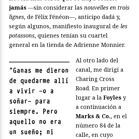
jamás
—sin considerar las
nouvelles en trois
lignes
, de Félix Fénéon—, anticipo dadá y,
según algunos, manifiesto inaugural de
les
potassons
, quienes tenían su cuartel
general en la tienda de Adrienne Monnier.
Al otro lado del
canal, me dirigí a
"
Ganas me dieron
Charing Cross
de quedarme allí
Road. En primer
a vivir —o a
lugar a la
Foyles
y
soñar— para
a continuación a
siempre. Pero
Marks & Co.
, en el
aquello no era
número 84 de la
un sueño; ni
calle, en cuyo