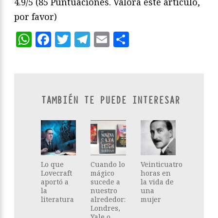
4.9/5
(85 Puntuaciones. Valora este artículo,
por favor)
WhatsApp
Facebook
Twitter
Telegram
Email
Compartir
TAMBIÉN TE PUEDE INTERESAR
Lo que
Cuando lo
Veinticuatro
Lovecraft
mágico
horas en
aportó a
sucede a
la vida de
la
nuestro
una
literatura
alrededor:
mujer
Londres,
Yale o