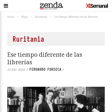
Inicio
>
Blogs
>
Ruritania
>
Ese tiempo diferente de las librerías
Ruritania
Ese tiempo diferente de las
librerías
FERNANDO FONSECA
22 Dic 2024
/
/