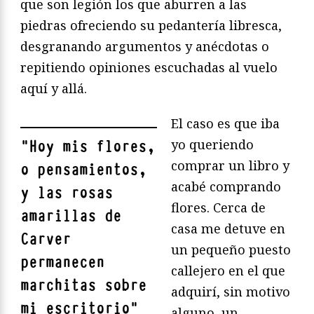
que son legión los que aburren a las
piedras ofreciendo su pedantería libresca,
desgranando argumentos y anécdotas o
repitiendo opiniones escuchadas al vuelo
aquí y allá.
El caso es que iba
yo queriendo
"
Hoy mis flores,
comprar un libro y
o pensamientos,
acabé comprando
y las rosas
flores. Cerca de
amarillas de
casa me detuve en
Carver
un pequeño puesto
permanecen
callejero en el que
marchitas sobre
adquirí, sin motivo
mi escritorio
"
alguno, un