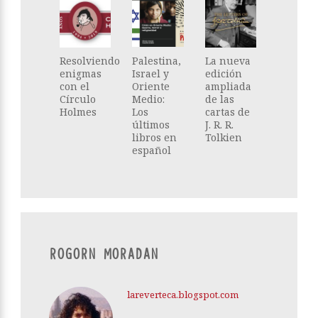
Resolviendo
Palestina,
La nueva
enigmas
Israel y
edición
con el
Oriente
ampliada
Círculo
Medio:
de las
Holmes
Los
cartas de
últimos
J. R. R.
libros en
Tolkien
español
ROGORN MORADAN
lareverteca.blogspot.com