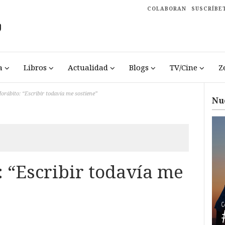
COLABORAN
SUSCRÍBE
a
Libros
Actualidad
Blogs
TV/Cine
Z
orábito: “Escribir todavía me sostiene”
Nu
 “Escribir todavía me