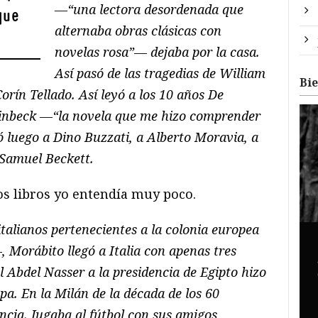
—“una lectora desordenada que
que
alternaba obras clásicas con
novelas rosa”— dejaba por la casa.
Así pasó de las tragedias de William
Bi
orín Tellado. Así leyó a los 10 años De
einbeck —“la novela que me hizo comprender
gó luego a Dino Buzzati, a Alberto Moravia, a
 Samuel Beckett.
s libros yo entendía muy poco.
talianos pertenecientes a la colonia europea
 Morábito llegó a Italia con apenas tres
 Abdel Nasser a la presidencia de Egipto hizo
pa. En la Milán de la década de los 60
ancia. Jugaba al fútbol con sus amigos,