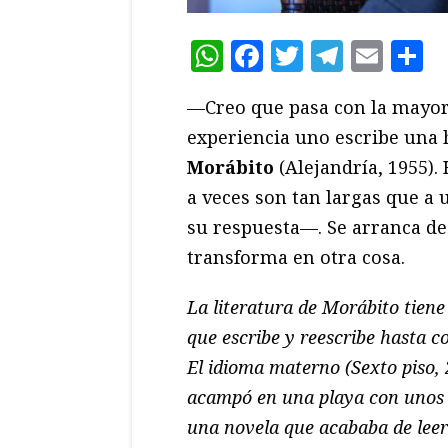
WhatsApp
Facebook
Twitter
Teleg
Ema
C
—Creo que pasa con la mayoría
experiencia uno escribe una 
Morábito
(Alejandría, 1955). 
a veces son tan largas que a 
su respuesta—. Se arranca de 
transforma en otra cosa.
La literatura de Morábito tiene
que escribe y reescribe hasta co
El idioma materno (Sexto piso,
acampó en una playa con unos a
una novela que acababa de leer