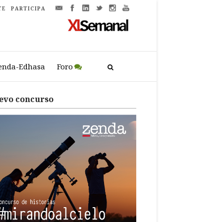
TE
PARTICIPA
enda-Edhasa
Foro
evo concurso