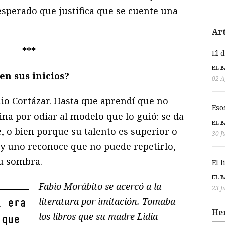
esperado que justifica que se cuente una
Art
***
El 
EL 
en sus inicios?
02 A
lio Cortázar. Hasta que aprendí que no
Eso
na por odiar al modelo que lo guió: se da
EL 
, o bien porque su talento es superior o
30 J
 y uno reconoce que no puede repetirlo,
su sombra.
El 
EL 
Fabio Morábito se acercó a la
23 J
literatura por imitación. Tomaba
l era
He
los libros que su madre Lidia
 que