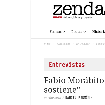
Firmas
Poesía
Histori
Inicio
>
Actualidad
>
Entrevistas
>
Fabio M
Entrevistas
Fabio Morábito:
sostiene”
DANIEL FERMÍN
07 Abr 2018
/
/