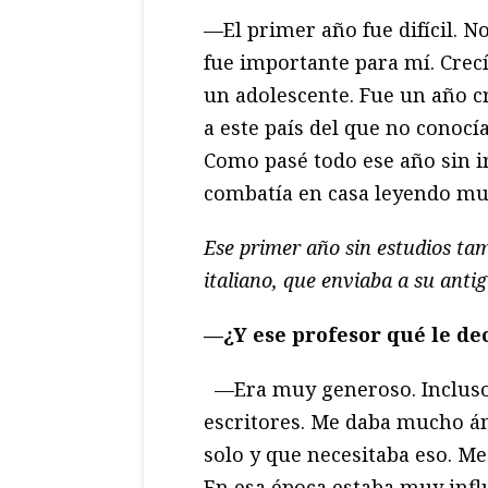
—El primer año fue difícil. 
fue importante para mí. Crecí
un adolescente. Fue un año c
a este país del que no conocí
Como pasé todo ese año sin ir
combatía en casa leyendo muc
Ese primer año sin estudios tam
italiano, que enviaba a su anti
—¿Y ese profesor qué le de
—Era muy generoso. Incluso
escritores. Me daba mucho án
solo y que necesitaba eso. Me
En esa época estaba muy influ