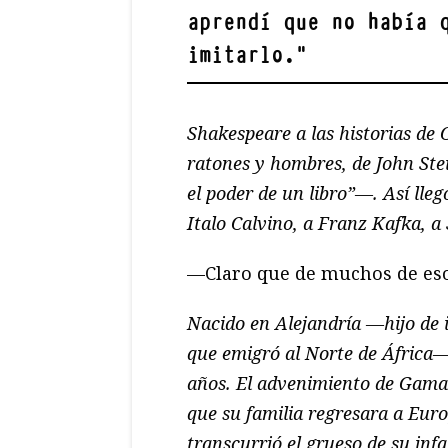
aprendí que no había 
imitarlo.
"
Shakespeare a las historias de C
ratones y hombres, de John St
el poder de un libro”—. Así lle
Italo Calvino, a Franz Kafka, a
—Claro que de muchos de eso
Nacido en Alejandría —hijo de i
que emigró al Norte de África—,
años.
El advenimiento de Gamal
que su familia regresara a Euro
transcurrió el grueso de su inf