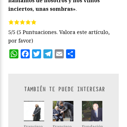
hablamos de nosotros y nos vimos
inciertos, unas sombras»
.
5/5
(5 Puntuaciones. Valora este artículo,
por favor)
WhatsApp
Facebook
Twitter
Telegram
Email
Compartir
TAMBIÉN TE PUEDE INTERESAR
Francisco
Francisco
Fundación