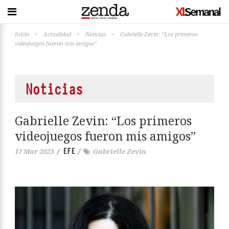
Inicio
>
Actualidad
>
Noticias
>
Gabrielle Zevin: “Los primeros
videojuegos fueron mis amigos”
Noticias
Gabrielle Zevin: “Los primeros
videojuegos fueron mis amigos”
EFE
17 Mar 2023
/
/
Gabrielle Zevin