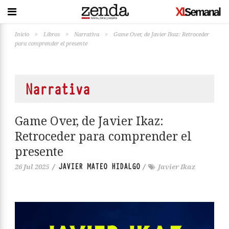
Inicio
>
Libros
>
Narrativa
>
Game Over, de Javier Ikaz: Retroceder
para comprender el presente
Narrativa
Game Over, de Javier Ikaz:
Retroceder para comprender el
presente
JAVIER MATEO HIDALGO
26 Jul 2025
/
/
Javier Ikaz