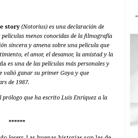
ram
il
ompartir
e story
(Notorius) es una declaración de
 películas menos conocidas de la filmografía
xión sincera y amena sobre una película que
timiento, el amor, el desamor, la amistad y la
ada
es una de las películas más personales y
 le valió ganar su primer Goya y que
ars de 1987.
 prólogo que ha escrito Luis Enríquez a la
******
ido
losers
. Las buenas historias son las de