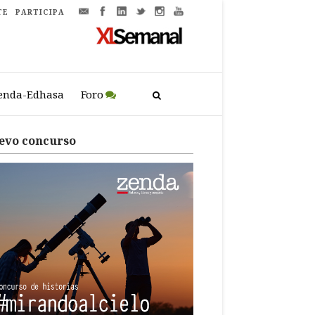
TE
PARTICIPA
enda-Edhasa
Foro
evo concurso