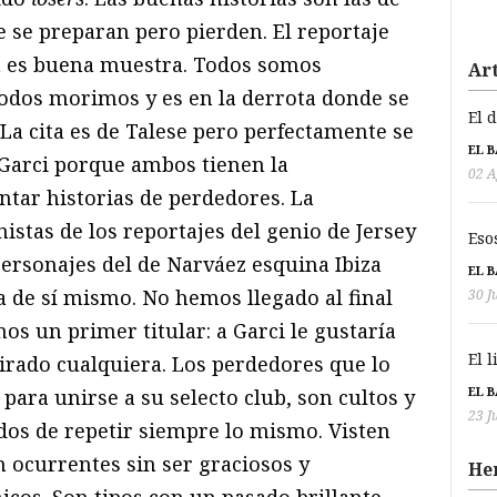
e se preparan pero pierden. El reportaje
n es buena muestra. Todos somos
Art
todos morimos y es en la derrota donde se
El 
La cita es de Talese pero perfectamente se
EL 
s Garci porque ambos tienen la
02 A
ntar historias de perdedores. La
nistas de los reportajes del genio de Jersey
Eso
personajes del de Narváez esquina Ibiza
EL 
 de sí mismo. No hemos llegado al final
30 J
os un primer titular: a Garci le gustaría
El 
tirado cualquiera. Los perdedores que lo
EL 
para unirse a su selecto club, son cultos y
23 J
os de repetir siempre lo mismo. Visten
n ocurrentes sin ser graciosos y
He