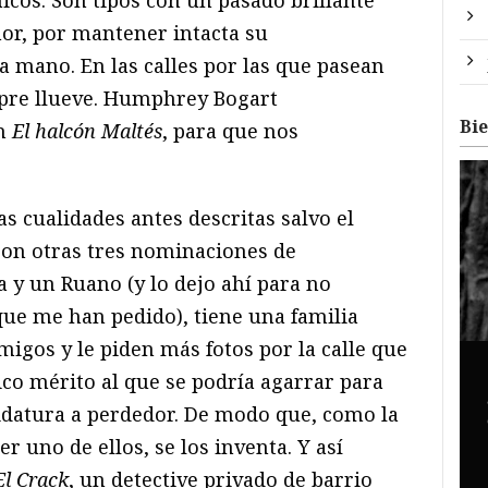
nicos. Son tipos con un pasado brillante
or, por mantener intacta su
 mano. En las calles por las que pasean
mpre llueve. Humphrey Bogart
Bi
en
El halcón Maltés
, para que nos
las cualidades antes descritas salvo el
con otras tres nominaciones de
 y un Ruano (y lo dejo ahí para no
que me han pedido), tiene una familia
migos y le piden más fotos por la calle que
nico mérito al que se podría agarrar para
idatura a perdedor. De modo que, como la
er uno de ellos, se los inventa. Y así
El Crack
, un detective privado de barrio