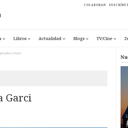
COLABORAN
SUSCRÍBE
a
Libros
Actualidad
Blogs
TV/Cine
Z
aprueba a Garci
Nu
a Garci