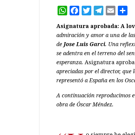
WhatsApp
Facebook
Twitter
Teleg
Ema
C
Asignatura aprobada: A lov
admiración y amor a una de las
de
Jose Luis Garci
. Una refle
se adentra en el terreno del sen
esperanza.
Asignatura aprob
apreciadas por el director, que
representó a España en los Osc
A continuación reproducimos el
obra de Óscar Méndez.
o siempre he eleg