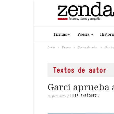
Firmas
Poesía
Histori
Inicio
>
Firmas
>
Textos de autor
>
Garci 
Textos de autor
Garci aprueba 
LUIS ENRÍQUEZ
26 Jun 2025
/
/