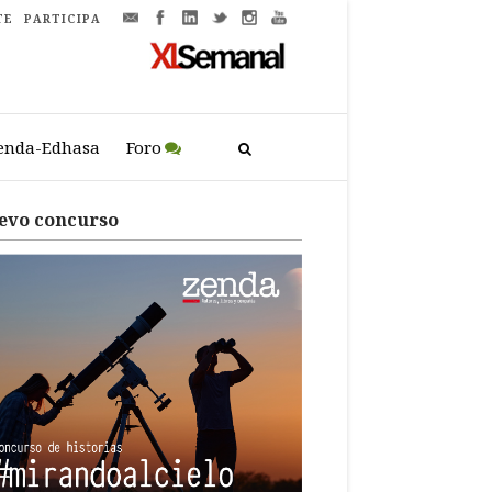
TE
PARTICIPA
enda-Edhasa
Foro
evo concurso