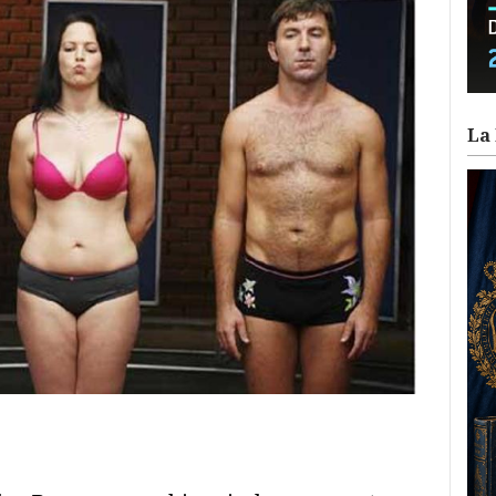
La 
ram
il
ompartir