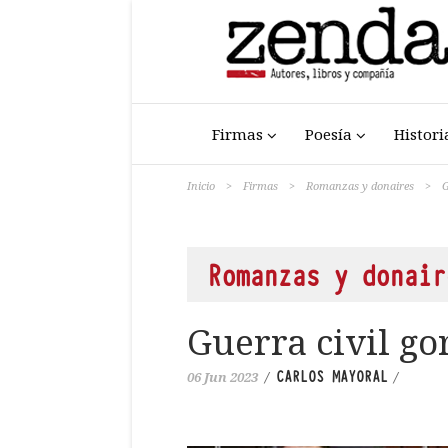
Firmas
Poesía
Histori
Inicio
>
Firmas
>
Romanzas y donaires
>
G
Romanzas y donair
Guerra civil go
CARLOS MAYORAL
06 Jun 2023
/
/