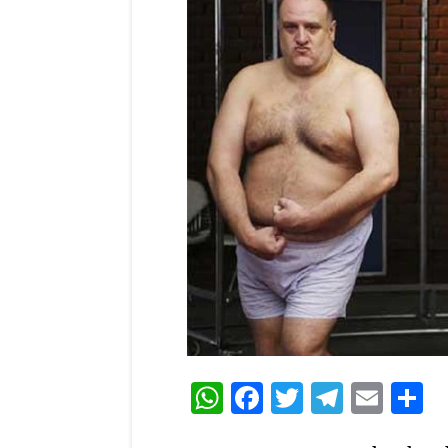
WhatsApp
Facebook
Twitter
Teleg
Ema
C