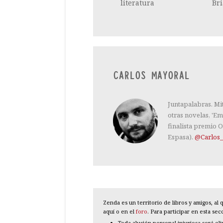
literatura
Br
CARLOS MAYORAL
Juntapalabras. Mi
otras novelas, 'Em
finalista premio O
Espasa).
@Carlos_
Zenda es un territorio de libros y amigos, a
aquí o en el
foro
. Para participar en esta se
Toda alusión personal injuriosa será el