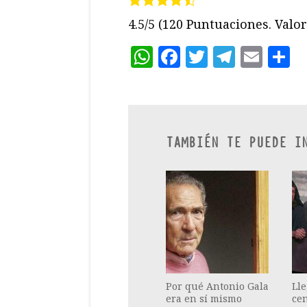
4.5/5
(120 Puntuaciones. Valora
WhatsApp
Facebook
Twitter
Teleg
Ema
C
TAMBIÉN TE PUEDE I
Por qué Antonio Gala
Lle
era en sí mismo
ce