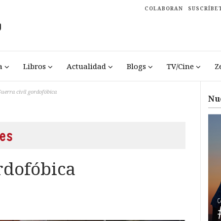
COLABORAN
SUSCRÍBE
a
Libros
Actualidad
Blogs
TV/Cine
Z
uerra civil gordofóbica
Nu
es
rdofóbica