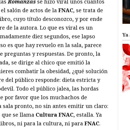
las
Romanzas
se hizo viral unos cuantos
 el salón de actos de la
FNAC
, se trata de
ibro, cuyo título desconozco, y por ende
 de la autora. Lo que es viral es un
Ya 
imadamente diez segundos, ese lapso
caso es que hay revuelo en la sala, parece
e preguntas y respuestas. De pronto, la
a, se dirige al chico que emitió la
uieres combatir la obesidad, ¿qué solución
e del público responde: dieta estricta y
odevil. Todo el público jalea, las hordas
ide por favor que los muchachos de
 sala pronto, no sin antes emitir un claro:
, que se llama
Cultura FNAC
, estalla. Ya
libros, ni para la cultura, ni para
FNAC
.