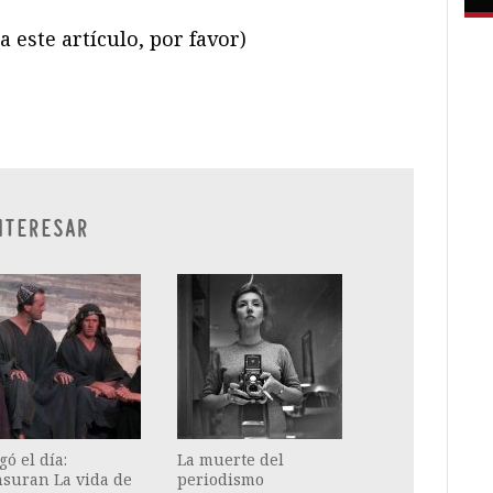
 este artículo, por favor)
ram
il
ompartir
NTERESAR
gó el día:
La muerte del
nsuran La vida de
periodismo