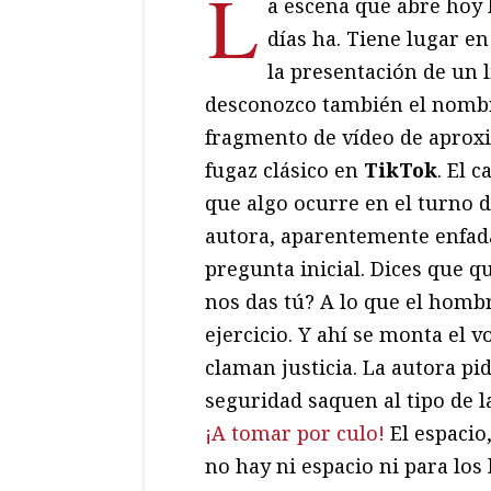
L
a escena que abre hoy 
días ha. Tiene lugar en
la presentación de un l
desconozco también el nombre
fragmento de vídeo de aprox
fugaz clásico en
TikTok
. El 
que algo ocurre en el turno d
autora, aparentemente enfadad
pregunta inicial. Dices que q
nos das tú? A lo que el hombr
ejercicio. Y ahí se monta el v
claman justicia. La autora p
seguridad saquen al tipo de la
¡A tomar por culo!
El espacio
no hay ni espacio ni para los 