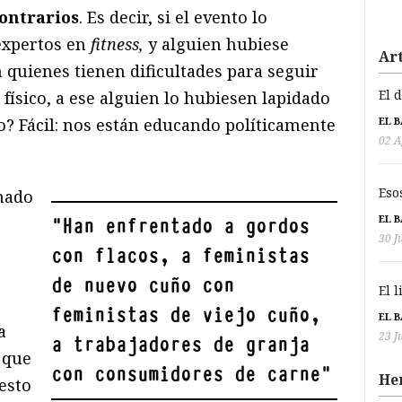
ontrarios
. Es decir, si el evento lo
expertos en
fitness,
y alguien hubiese
Art
quienes tienen dificultades para seguir
El 
 físico, a ese alguien lo hubiesen lapidado
EL 
o? Fácil: nos están educando políticamente
02 A
Eso
mado
EL 
"
Han enfrentado a gordos
30 J
con flacos, a feministas
de nuevo cuño con
El 
,
feministas de viejo cuño,
EL 
a
23 J
a trabajadores de granja
o que
con consumidores de carne
"
He
 esto