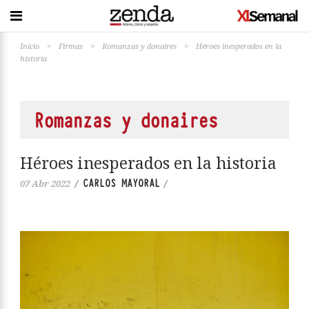
Inicio
>
Firmas
>
Romanzas y donaires
>
Héroes inesperados en la
historia
Romanzas y donaires
Héroes inesperados en la historia
CARLOS MAYORAL
07 Abr 2022
/
/