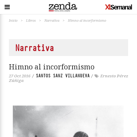
Inicio
>
Libros
>
Narrativa
>
Himno al incorformismo
Narrativa
Himno al incorformismo
SANTOS SANZ VILLANUEVA
27 Oct 2016
/
/
Ernesto Pérez
Zúñiga