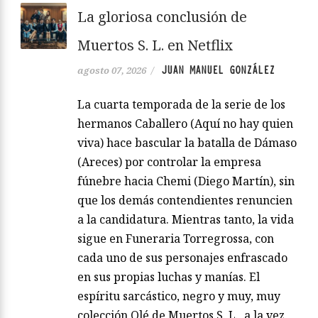
La gloriosa conclusión de
Muertos S. L. en Netflix
JUAN MANUEL GONZÁLEZ
agosto 07, 2026
/
La cuarta temporada de la serie de los
hermanos Caballero (Aquí no hay quien
viva) hace bascular la batalla de Dámaso
(Areces) por controlar la empresa
fúnebre hacia Chemi (Diego Martín), sin
que los demás contendientes renuncien
a la candidatura. Mientras tanto, la vida
sigue en Funeraria Torregrossa, con
cada uno de sus personajes enfrascado
en sus propias luchas y manías. El
espíritu sarcástico, negro y muy, muy
colección Olé de Muertos S. L., a la vez