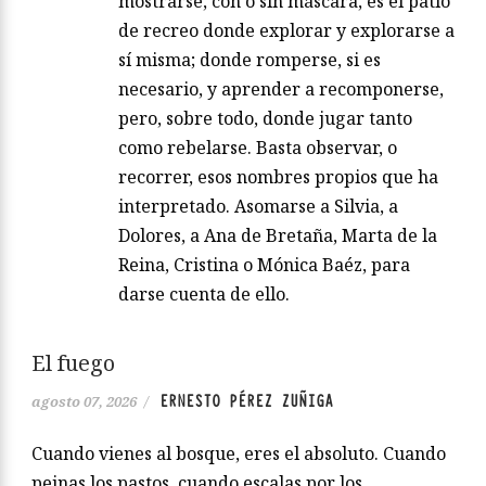
mostrarse, con o sin máscara, es el patio
de recreo donde explorar y explorarse a
sí misma; donde romperse, si es
necesario, y aprender a recomponerse,
pero, sobre todo, donde jugar tanto
como rebelarse. Basta observar, o
recorrer, esos nombres propios que ha
interpretado. Asomarse a Silvia, a
Dolores, a Ana de Bretaña, Marta de la
Reina, Cristina o Mónica Baéz, para
darse cuenta de ello.
El fuego
ERNESTO PÉREZ ZUÑIGA
agosto 07, 2026
/
Cuando vienes al bosque, eres el absoluto. Cuando
peinas los pastos, cuando escalas por los