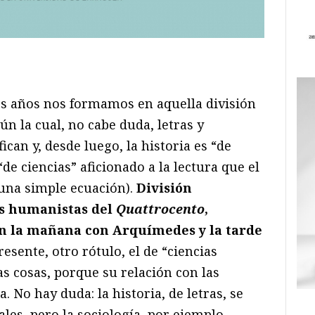
ram
il
ompartir
s años nos formamos en aquella división
gún la cual, no cabe duda, letras y
can y, desde luego, la historia es “de
“de ciencias” aficionado a la lectura que el
 una simple ecuación).
División
os humanistas del
Quattrocento
,
n la mañana con Arquímedes y la tarde
presente, otro rótulo, el de “ciencias
as cosas, porque su relación con las
No hay duda: la historia, de letras, se
ales, pero la sociología, por ejemplo,