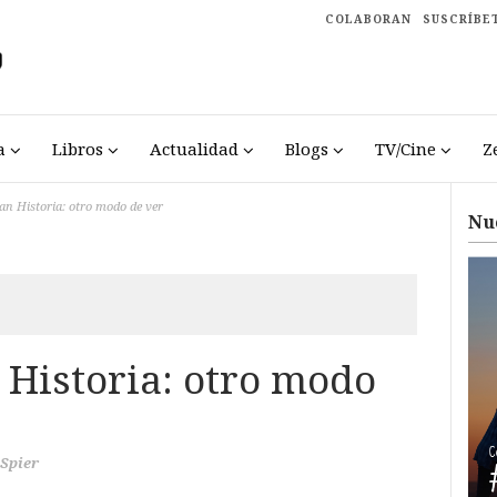
COLABORAN
SUSCRÍBE
a
Libros
Actualidad
Blogs
TV/Cine
Z
an Historia: otro modo de ver
Nu
 Historia: otro modo
 Spier