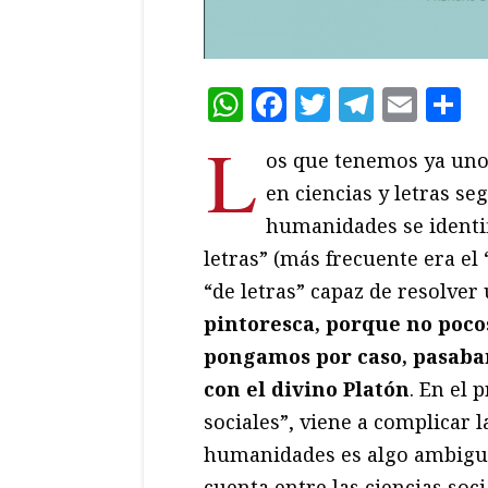
WhatsApp
Facebook
Twitter
Teleg
Ema
C
L
os que tenemos ya uno
en ciencias y letras se
humanidades se identifi
letras” (más frecuente era el 
“de letras” capaz de resolver
pintoresca, porque no poc
pongamos por caso, pasaba
con el divino Platón
. En el 
sociales”, viene a complicar l
humanidades es algo ambigua. 
cuenta entre las ciencias soci