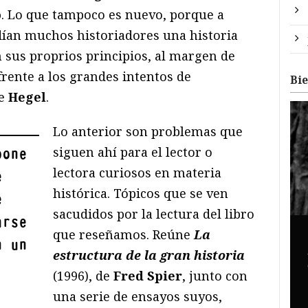
o
. Lo que tampoco es nuevo, porque a
ndían muchos historiadores una historia
sus proprios principios, al margen de
frente a los grandes intentos de
Bi
de
Hegel
.
Lo anterior son problemas que
siguen ahí para el lector o
pone
lectora curiosos en materia
e
histórica. Tópicos que se ven
e
sacudidos por la lectura del libro
arse
que reseñamos. Reúne
La
n un
estructura de la gran historia
(1996), de
Fred Spier
, junto con
una serie de ensayos suyos,