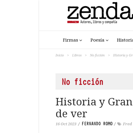
Firmas
Poesía
Histori
Inicio
>
Libros
>
No ficción
>
Historia y Gr
No ficción
Historia y Gran
de ver
FERNANDO ROMO
16 Oct 2023
/
/
Fred