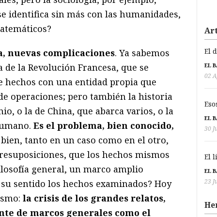
se identifica sin más con las humanidades,
atemáticos?
Art
El 
ia, nuevas complicaciones
. Ya sabemos
EL 
a de la Revolución Francesa, que se
02 A
e hechos con una entidad propia que
de operaciones; pero también la historia
Eso
o, o la de China, que abarca varios, o la
EL 
humano.
Es el problema, bien conocido,
30 J
 bien, tanto en un caso como en el otro,
 presuposiciones, que los hechos mismos
El 
ilosofía general, un marco amplio
EL 
23 J
 su sentido los hechos examinados? Hoy
cismo:
la crisis de los grandes relatos,
He
te de marcos generales como el