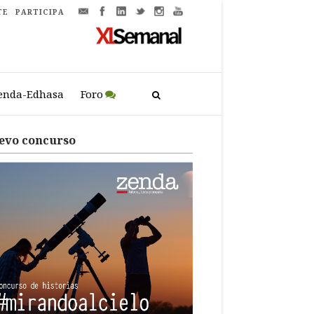
TE
PARTICIPA
enda-Edhasa
Foro
evo concurso