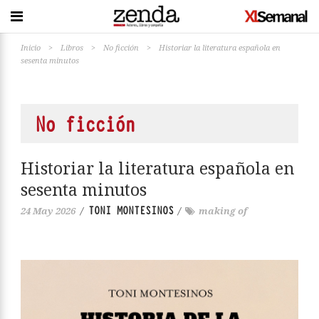
Inicio
>
Libros
>
No ficción
>
Historiar la literatura española en
sesenta minutos
No ficción
Historiar la literatura española en
sesenta minutos
TONI MONTESINOS
24 May 2026
/
/
making of