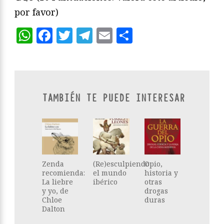
por favor)
WhatsApp
Facebook
Twitter
Telegram
Email
Compartir
TAMBIÉN TE PUEDE INTERESAR
Zenda
(Re)esculpiendo
Opio,
recomienda:
el mundo
historia y
La liebre
ibérico
otras
y yo, de
drogas
Chloe
duras
Dalton