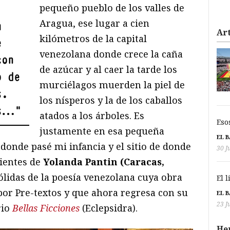
pequeño pueblo de los valles de
Aragua, ese lugar a cien
a
Art
kilómetros de la capital
e
venezolana donde crece la caña
con
de azúcar y al caer la tarde los
o de
murciélagos muerden la piel de
s.
los nísperos y la de los caballos
ís…
"
atados a los árboles. Es
Eso
justamente en esa pequeña
EL 
donde pasé mi infancia y el sitio de donde
30 J
cientes de
Yolanda Pantin (Caracas,
ólidas de la poesía venezolana cuya obra
El 
por Pre-textos y que ahora regresa con su
EL 
23 J
rio
Bellas Ficciones
(Eclepsidra).
He