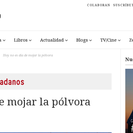
COLABORAN
SUSCRÍBE
a
Libros
Actualidad
Blogs
TV/Cine
Z
Hoy no es día de mojar la pólvora
Nu
adanos
e mojar la pólvora