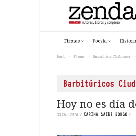
Firmas
Poesía
Histori
Inicio
>
Firmas
>
Barbitúricos Ciudadanos
>
Barbitúricos Ciud
Hoy no es día d
KARINA SAINZ BORGO
23 Dic 2016
/
/