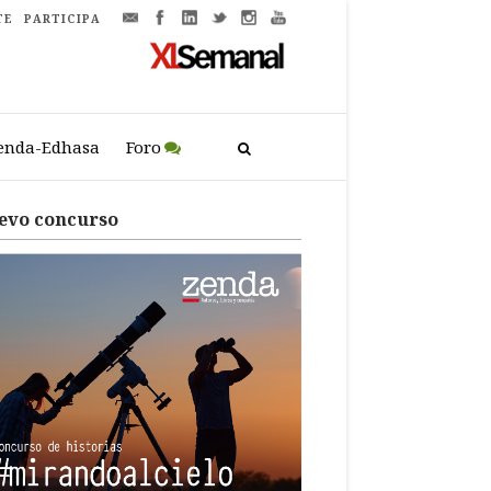
TE
PARTICIPA
enda-Edhasa
Foro
evo concurso