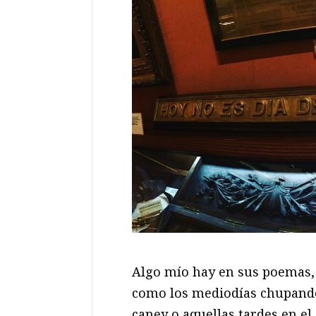
Algo mío hay en sus poemas,
como los mediodías chupando
caney o aquellas tardes en el