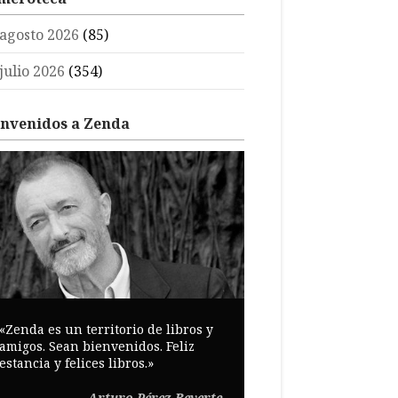
agosto 2026
(85)
julio 2026
(354)
envenidos a Zenda
«Zenda es un territorio de libros y
amigos. Sean bienvenidos. Feliz
estancia y felices libros.»
Arturo Pérez-Reverte