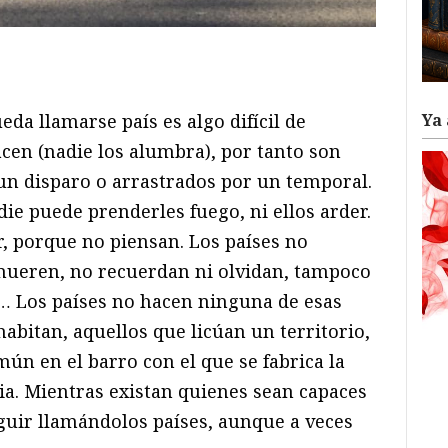
ram
il
ompartir
eda llamarse país es algo difícil de
Ya 
cen (nadie los alumbra), por tanto son
un disparo o arrastrados por un temporal.
die puede prenderles fuego, ni ellos arder.
, porque no piensan. Los países no
mueren, no recuerdan ni olvidan, tampoco
… Los países no hacen ninguna de esas
habitan, aquellos que licúan un territorio,
ún en el barro con el que se fabrica la
ia. Mientras existan quienes sean capaces
uir llamándolos países, aunque a veces