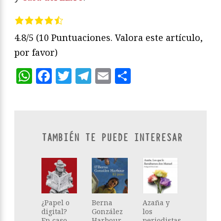
4.8/5
(10 Puntuaciones. Valora este artículo,
por favor)
WhatsApp
Facebook
Twitter
Telegram
Email
Compartir
TAMBIÉN TE PUEDE INTERESAR
¿Papel o
Berna
Azaña y
digital?
González
los
En caso
Harbour
periodistas,