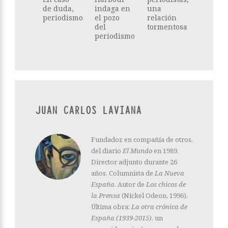
de duda,
indaga en
una
periodismo
el pozo
relación
del
tormentosa
periodismo
JUAN CARLOS LAVIANA
Fundador, en compañía de otros,
del diario
El Mundo
en 1989.
Director adjunto durante 26
años. Columnista de
La Nueva
España
. Autor de
Los chicos de
la Prensa
(Nickel Odeon, 1996).
Última obra:
La otra crónica de
España (1939-2015)
, un