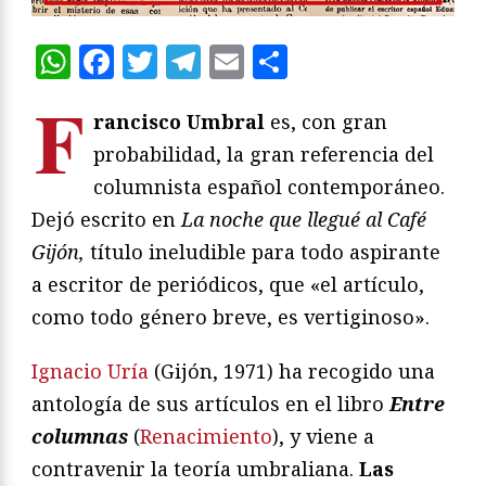
WhatsApp
Facebook
Twitter
Telegram
Email
Compartir
F
rancisco Umbral
es, con gran
probabilidad, la gran referencia del
columnista español contemporáneo.
Dejó escrito en
La noche que llegué al Café
Gijón,
título ineludible para todo aspirante
a escritor de periódicos, que «el artículo,
como todo género breve, es vertiginoso».
Ignacio Uría
(Gijón, 1971) ha recogido una
antología de sus artículos en el libro
Entre
columnas
(
Renacimiento
), y viene a
contravenir la teoría umbraliana.
Las