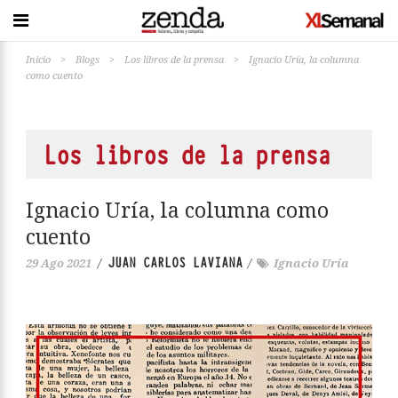
Inicio
>
Blogs
>
Los libros de la prensa
>
Ignacio Uría, la columna
como cuento
Los libros de la prensa
Ignacio Uría, la columna como
cuento
JUAN CARLOS LAVIANA
29 Ago 2021
/
/
Ignacio Uría