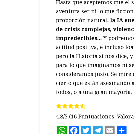
Hasta que aceptemos que el s
aventura ser ni lo que ficcio
proporción natural,
la IA su
de crisis complejas, violenc
impredecibles…
Y podremos 
actitud positiva, e incluso l
pero la Historia sí nos dice, 
para lo que imaginamos ni se
consideramos justo. Se mire 
cierto que están asesinando
todos, o a una gran mayoría.
4.8/5
(16 Puntuaciones. Valora 
WhatsApp
Facebook
Twitter
Teleg
Ema
C