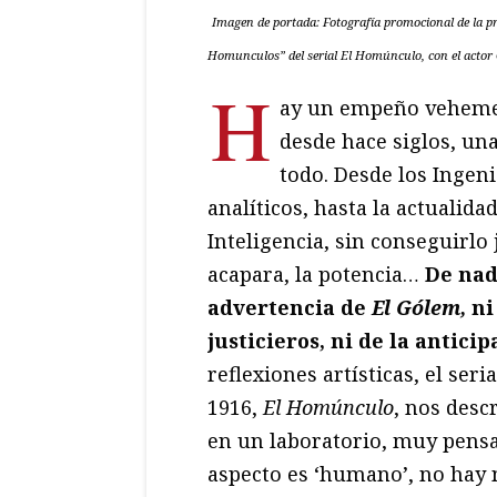
Imagen de portada: Fotografía promocional de la pr
Homunculos” del serial
El Homúnculo
, con el acto
H
ay un empeño vehemen
desde hace siglos, una
todo. Desde los Ingen
analíticos, hasta la actualida
Inteligencia, sin conseguirlo 
acapara, la potencia…
De nada
advertencia de
El Gólem,
ni
justicieros, ni de la antici
reflexiones artísticas, el se
1916,
El Homúnculo
, nos desc
en un laboratorio, muy pensa
aspecto es ‘humano’, no hay 