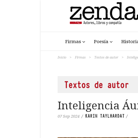
Firmas
Poesía
Histori
Inicio
>
Firmas
>
Textos de autor
>
Inteli
Textos de autor
Inteligencia Á
KARIN TAYLHARDAT
07 Sep 2024
/
/