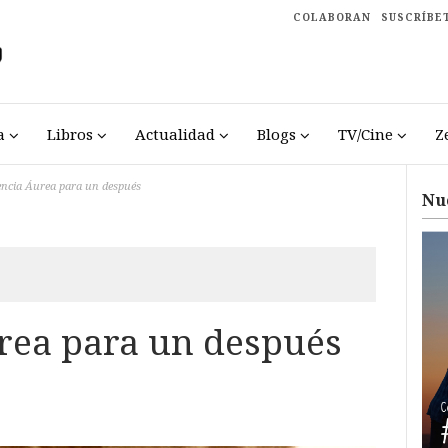
COLABORAN
SUSCRÍBE
a
Libros
Actualidad
Blogs
TV/Cine
Z
gencia Áurea para un después
Nu
urea para un después