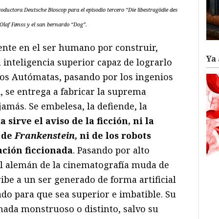
oductora Deutsche Bioscop para el episodio tercero “Die libestragödie des
r Olaf Fønss y el san bernardo “Dog”.
te en el ser humano por construir,
Ya 
 inteligencia superior capaz de lograrlo
ios Autómatas, pasando por los ingenios
d, se entrega a fabricar la suprema
jamás. Se embelesa, la defiende, la
 sirve el aviso de la ficción, ni la
 de
Frankenstein,
ni de los robots
pación ficcionada
. Pasando por alto
rial alemán de la cinematografía muda de
ribe a un ser generado de forma artificial
do para que sea superior e imbatible. Su
nada monstruoso o distinto, salvo su