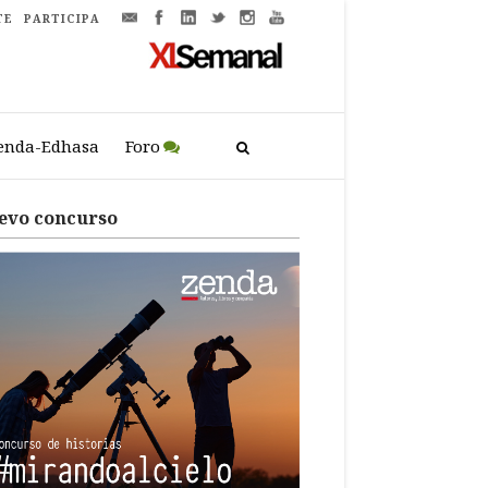
TE
PARTICIPA
enda-Edhasa
Foro
evo concurso