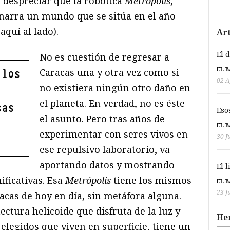
 despreciar que la robótica
Metrópolis
,
 narra un mundo que se sitúa en el año
aquí al lado).
Art
El 
No es cuestión de regresar a
EL 
Caracas una y otra vez como si
los
02 A
no existiera ningún otro daño en
el planeta. En verdad, no es éste
cas
Eso
el asunto. Pero tras años de
EL 
experimentar con seres vivos en
30 J
ese repulsivo laboratorio, va
aportando datos y mostrando
El 
ificativas. Esa
Metrópolis
tiene los mismos
EL 
23 J
racas de hoy en día, sin metáfora alguna.
ctura helicoide que disfruta de la luz y
He
elegidos que viven en superficie, tiene un