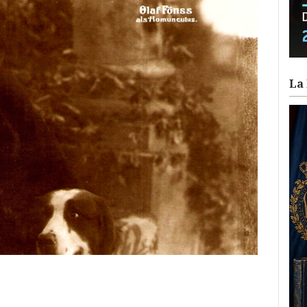
La 
ram
il
ompartir