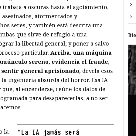
 trabaja a oscuras hasta el agotamiento,
n asesinados, atormentados y
os seres, y también está descrita una
mbas que sirve de refugio a una
Bi
ograr la libertad general, y poner a salvo
proceso particular.
Arriba, una máquina
homúnculo sereno, evidencia el fraude,
 sentir general aprisionado
, devela esos
 la ingeniería absurda del horror. Esa IA
 que, al encenderse, reúne los datos de
rogramada para desaparecerlas, a no ser
dacemos.
o la
"
La IA jamás será