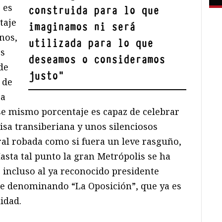
 es
construida para lo que
taje
imaginamos ni será
nos,
utilizada para lo que
es
deseamos o consideramos
de
justo
"
 de
ra
se mismo porcentaje es capaz de celebrar
isa transiberiana y unos silenciosos
oral robada como si fuera un leve rasguño,
asta tal punto la gran Metrópolis se ha
 incluso al ya reconocido presidente
gue denominando “La Oposición”, que ya es
idad.