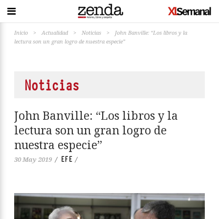
Inicio
>
Actualidad
>
Noticias
>
John Banville: “Los libros y la
lectura son un gran logro de nuestra especie”
Noticias
John Banville: “Los libros y la
lectura son un gran logro de
nuestra especie”
EFE
30 May 2019
/
/