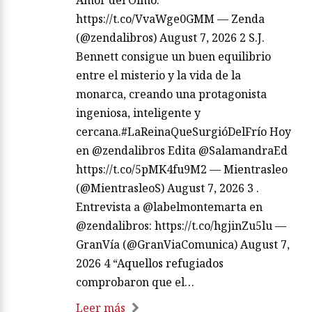
https://t.co/VvaWge0GMM — Zenda
(@zendalibros) August 7, 2026 2 S.J.
Bennett consigue un buen equilibrio
entre el misterio y la vida de la
monarca, creando una protagonista
ingeniosa, inteligente y
cercana.#LaReinaQueSurgióDelFrío Hoy
en @zendalibros Edita @SalamandraEd
https://t.co/5pMK4fu9M2 — Mientrasleo
(@MientrasleoS) August 7, 2026 3 .
Entrevista a @labelmontemarta en
@zendalibros: https://t.co/hgjinZu5lu —
GranVía (@GranViaComunica) August 7,
2026 4 “Aquellos refugiados
comprobaron que el…
Leer más