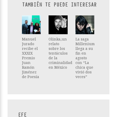
TAMBIÉN TE PUEDE INTERESAR
Manuel
Olinka,un
La saga
Jurado
relato
Millenium
recibe el
sobre los
llega a su
XXXIX
tentáculos
fin en
Premio
de la
agosto
Juan
criminalidad
con “La
Ramón
en México
chica que
Jiménez
vivió dos
de Poesía
veces”
EFE