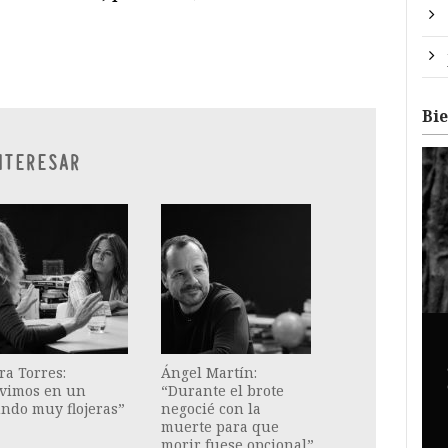
ram
il
ompartir
Bi
NTERESAR
a Torres:
Ángel Martín:
ivimos en un
“Durante el brote
ndo muy flojeras”
negocié con la
muerte para que
morir fuese opcional”