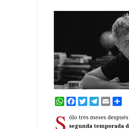
WhatsApp
Facebook
Twitter
Teleg
Ema
C
S
ólo tres meses después
segunda temporada d