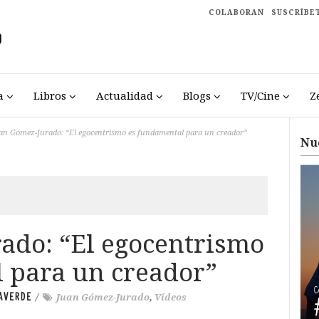
COLABORAN
SUSCRÍBE
a
Libros
Actualidad
Blogs
TV/Cine
Z
an Gómez-Jurado: “El egocentrismo es fundamental para un creador”
Nu
ado: “El egocentrismo
 para un creador”
AVERDE
/
Juan Gómez-Jurado
,
Vídeos