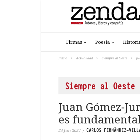
Firmas
Poesía
Histori
Inicio
>
Actualidad
>
Siempre al Oeste
>
Ju
Siempre al Oeste
Juan Gómez-Jur
es fundamental
CARLOS FERNÁNDEZ-VILL
24 Jun 2024
/