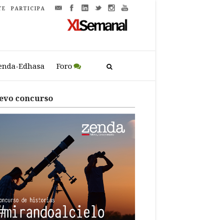
TE
PARTICIPA
enda-Edhasa
Foro
evo concurso