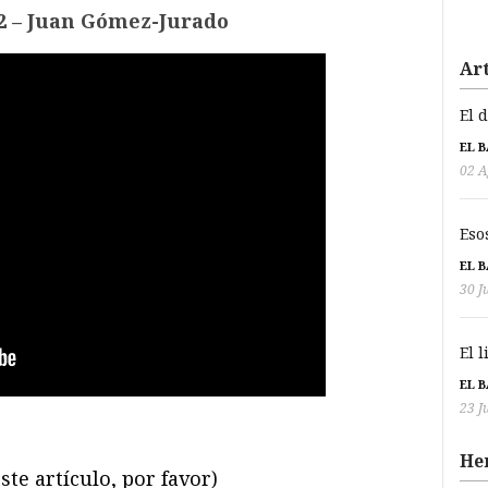
2 – Juan Gómez-Jurado
Art
El 
EL 
02 A
Eso
EL 
30 J
El 
EL 
23 J
He
ste artículo, por favor)