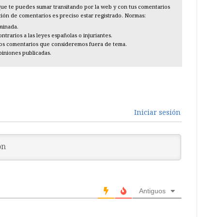
l que te puedes sumar transitando por la web y con tus comentarios
cción de comentarios es preciso estar registrado. Normas:
iminada.
trarios a las leyes españolas o injuriantes.
los comentarios que consideremos fuera de tema.
piniones publicadas.
Iniciar sesión
Antiguos