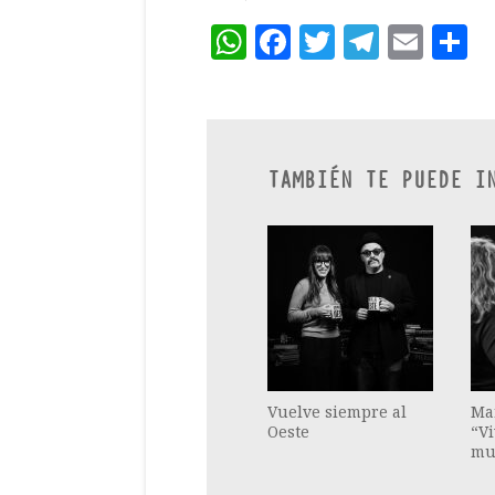
WhatsApp
Facebook
Twitter
Teleg
Ema
C
TAMBIÉN TE PUEDE I
Vuelve siempre al
Mar
Oeste
“V
mu