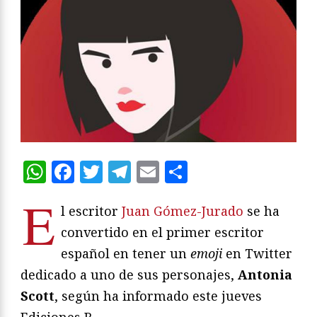
WhatsApp
Facebook
Twitter
Telegram
Email
Compartir
E
l escritor
Juan Gómez-Jurado
se ha
convertido en el primer escritor
español en tener un
emoji
en Twitter
dedicado a uno de sus personajes,
Antonia
Scott
, según ha informado este jueves
Ediciones B.