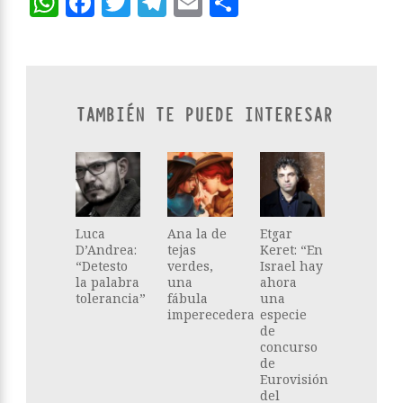
WhatsApp
Facebook
Twitter
Telegram
Email
Compartir
TAMBIÉN TE PUEDE INTERESAR
Luca
Ana la de
Etgar
D’Andrea:
tejas
Keret: “En
“Detesto
verdes,
Israel hay
la palabra
una
ahora
tolerancia”
fábula
una
imperecedera
especie
de
concurso
de
Eurovisión
del