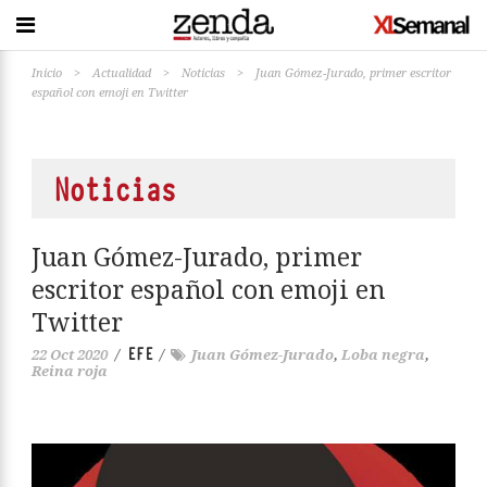
Inicio
>
Actualidad
>
Noticias
>
Juan Gómez-Jurado, primer escritor
español con emoji en Twitter
Noticias
Juan Gómez-Jurado, primer
escritor español con emoji en
Twitter
EFE
22 Oct 2020
/
/
Juan Gómez-Jurado
,
Loba negra
,
Reina roja