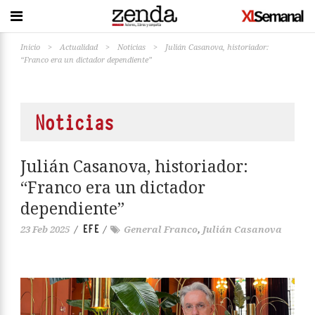
Inicio
>
Actualidad
>
Noticias
>
Julián Casanova, historiador:
“Franco era un dictador dependiente”
Noticias
Julián Casanova, historiador:
“Franco era un dictador
dependiente”
EFE
23 Feb 2025
/
/
General Franco
,
Julián Casanova