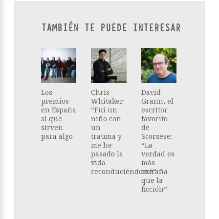
TAMBIÉN TE PUEDE INTERESAR
Los
Chris
David
premios
Whitaker:
Grann, el
en España
“Fui un
escritor
sí que
niño con
favorito
sirven
un
de
para algo
trauma y
Scorsese:
me he
“La
pasado la
verdad es
vida
más
reconduciéndome”
extraña
que la
ficción”