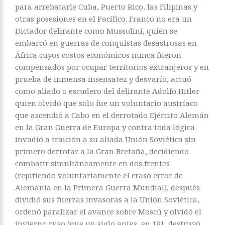
para arrebatarle Cuba, Puerto Rico, las Filipinas y
otras posesiones en el Pacífico. Franco no era un
Dictador delirante como Mussolini, quien se
embarcó en guerras de conquistas desastrosas en
África cuyos costos económicos nunca fueron
compensados por ocupar territorios extranjeros y en
prueba de inmensa insensatez y desvarío, actuó
como aliado o escudero del delirante Adolfo Hitler
quien olvidó que solo fue un voluntario austríaco
que ascendió a Cabo en el derrotado Ejército Alemán
en la Gran Guerra de Europa y contra toda lógica
invadió a traición a su aliada Unión Soviética sin
primero derrotar a la Gran Bretaña, decidiendo
combatir simultáneamente en dos frentes
(repitiendo voluntariamente el craso error de
Alemania en la Primera Guerra Mundial), después
dividió sus fuerzas invasoras a la Unión Soviética,
ordenó paralizar el avance sobre Moscú y olvidó el
invierno ruso (que un siglo antes, en 181, destruyó