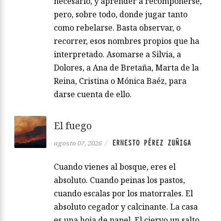
necesario, y aprender a recomponerse,
pero, sobre todo, donde jugar tanto
como rebelarse. Basta observar, o
recorrer, esos nombres propios que ha
interpretado. Asomarse a Silvia, a
Dolores, a Ana de Bretaña, Marta de la
Reina, Cristina o Mónica Baéz, para
darse cuenta de ello.
El fuego
ERNESTO PÉREZ ZUÑIGA
agosto 07, 2026
/
Cuando vienes al bosque, eres el
absoluto. Cuando peinas los pastos,
cuando escalas por los matorrales. El
absoluto cegador y calcinante. La casa
es una hoja de papel. El ciervo un salto