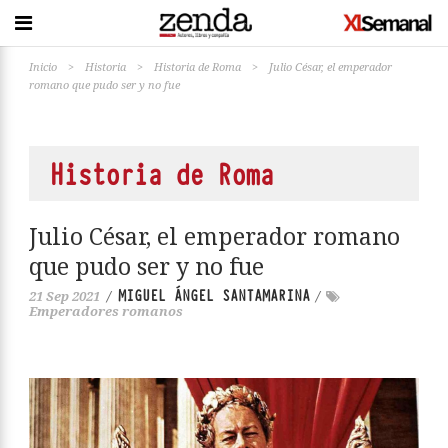
Inicio
>
Historia
>
Historia de Roma
>
Julio César, el emperador
romano que pudo ser y no fue
Historia de Roma
Julio César, el emperador romano
que pudo ser y no fue
MIGUEL ÁNGEL SANTAMARINA
21 Sep 2021
/
/
Emperadores romanos