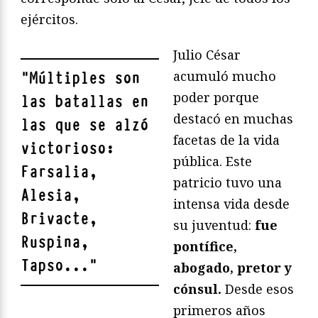
ejércitos.
Julio César
acumuló mucho
"
Múltiples son
poder porque
las batallas en
destacó en muchas
las que se alzó
facetas de la vida
victorioso:
pública. Este
Farsalia,
patricio tuvo una
Alesia,
intensa vida desde
Brivacte,
su juventud:
fue
Ruspina,
pontífice,
Tapso...
"
abogado, pretor y
cónsul.
Desde esos
primeros años