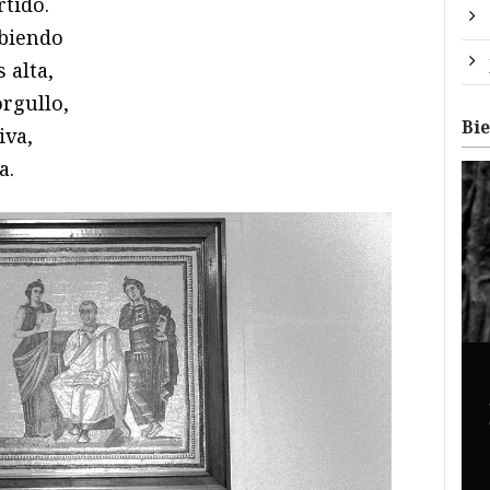
rtido.
ubiendo
 alta,
rgullo,
Bi
iva,
a.