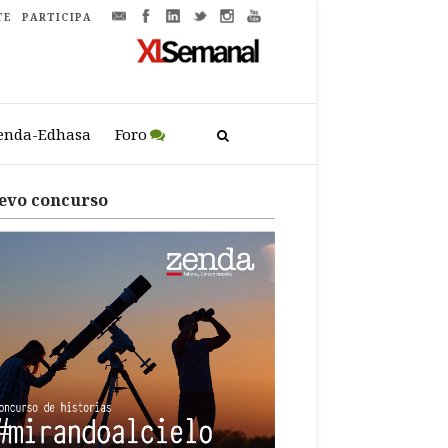
TE
PARTICIPA
enda-Edhasa
Foro
evo concurso