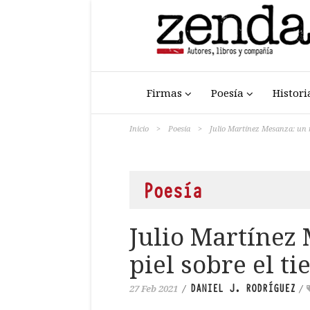
Firmas
Poesía
Histori
Inicio
>
Poesía
>
Julio Martínez Mesanza: un m
Poesía
Julio Martínez
piel sobre el t
DANIEL J. RODRÍGUEZ
27 Feb 2021
/
/