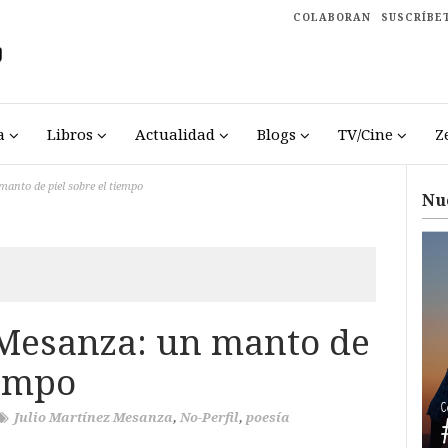
COLABORAN
SUSCRÍBE
a
Libros
Actualidad
Blogs
TV/Cine
Z
anto de piel sobre el tiempo
Nu
 Mesanza: un manto de
iempo
Julio Martínez Mesanza
,
No-Perfil
,
poesía