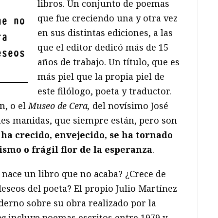
libros. Un conjunto de poemas
que fue creciendo una y otra vez
ue no
en sus distintas ediciones, a las
ra
que el editor dedicó más de 15
eseos
años de trabajo. Un título, que es
más piel que la propia piel de
este filólogo, poeta y traductor.
n, o el
Museo de Cera,
del novísimo José
s manidas, que siempre están, pero son
 ha crecido, envejecido, se ha tornado
smo o frágil flor de la esperanza
.
nace un libro que no acaba? ¿Crece de
eseos del poeta? El propio Julio Martínez
derno sobre su obra realizado por la
pa
incluye poemas escritos entre 1979 y