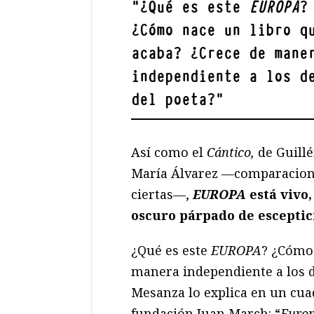
"
¿Qué es este
EUROPA
?
¿Cómo nace un libro q
acaba? ¿Crece de mane
independiente a los d
del poeta?
"
Así como el
Cántico,
de Guillé
María Álvarez —comparacione
ciertas—,
EUROPA
está vivo,
oscuro párpado de esceptici
¿Qué es este
EUROPA
? ¿Cómo 
manera independiente a los d
Mesanza lo explica en un cua
fundación Juan March: “
Euro