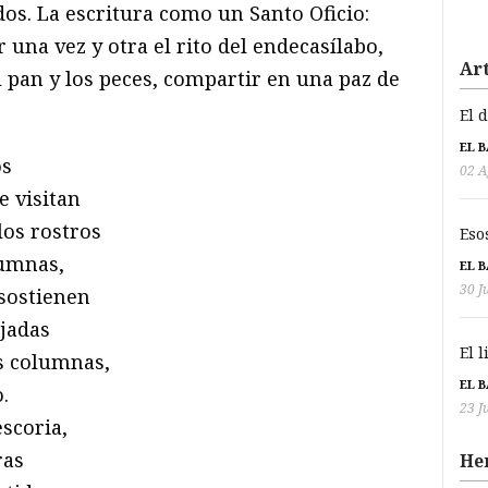
dos. La escritura como un Santo Oficio:
 una vez y otra el rito del endecasílabo,
Art
l pan y los peces, compartir en una paz de
El 
EL 
os
02 A
 visitan
los rostros
Eso
lumnas,
EL 
30 J
sostienen
jadas
El 
s columnas,
EL 
.
23 J
scoria,
ras
He