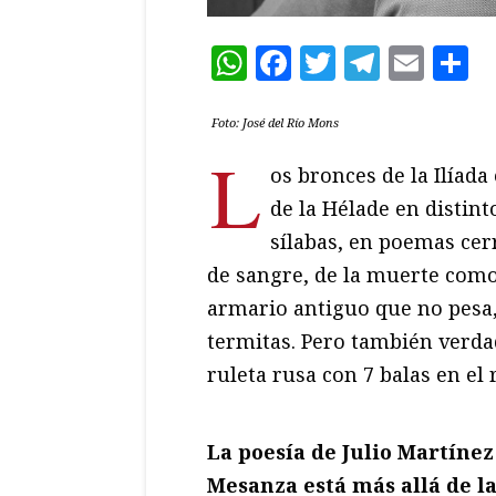
WhatsApp
Facebook
Twitter
Teleg
Ema
C
Foto: José del Río Mons
L
os bronces de la Ilíada
de la Hélade en distin
sílabas, en poemas cer
de sangre, de la muerte como
armario antiguo que no pesa, 
termitas. Pero también verda
ruleta rusa con 7 balas en el 
La poesía de Julio Martínez
Mesanza está más allá de l