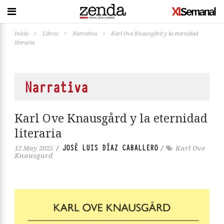
Inicio
>
Libros
>
Narrativa
>
Karl Ove Knausgård y la eternidad
literaria
Narrativa
Karl Ove Knausgård y la eternidad
literaria
JOSÉ LUIS DÍAZ CABALLERO
12 May 2025
/
/
Karl Ove
Knausgard