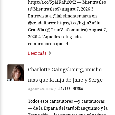
https://t.co/5pMK4fu9M2 — Mientrasleo
(@MientrasleoS) August 7, 2026 3 .
Entrevista a @labelmontemarta en
@zendalibros: https://t.co/hgjinZu5lu —
GranVía (@GranViaComunica) August 7,
2026 4 “Aquellos refugiados
comprobaron que el…
Leer más
Charlotte Gaingsbourg, mucho
más que la hija de Jane y Serge
JAVIER MEMBA
agosto 09, 2026
/
Todos esos cantautores —y cantautoras
— de la España del tardofranquismo y la