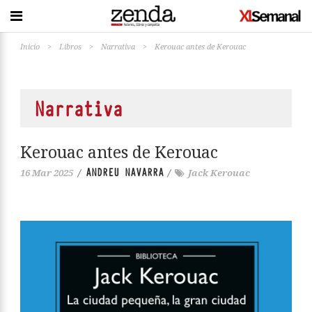
Inicio
>
Libros
>
Narrativa
>
Kerouac antes de Kerouac
Narrativa
Kerouac antes de Kerouac
ANDREU NAVARRA
16 Mar 2025
/
/
Jack Kerouac