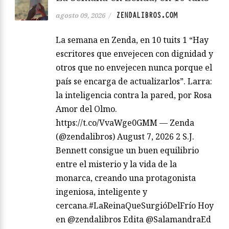
ZENDALIBROS.COM
agosto 09, 2026
/
La semana en Zenda, en 10 tuits 1 “Hay
escritores que envejecen con dignidad y
otros que no envejecen nunca porque el
país se encarga de actualizarlos”. Larra:
la inteligencia contra la pared, por Rosa
Amor del Olmo.
https://t.co/VvaWge0GMM — Zenda
(@zendalibros) August 7, 2026 2 S.J.
Bennett consigue un buen equilibrio
entre el misterio y la vida de la
monarca, creando una protagonista
ingeniosa, inteligente y
cercana.#LaReinaQueSurgióDelFrío Hoy
en @zendalibros Edita @SalamandraEd