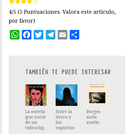
4/5
(5 Puntuaciones. Valora este artículo,
por favor)
WhatsApp
Facebook
Twitter
Telegram
Email
Compartir
TAMBIÉN TE PUEDE INTERESAR
La novela
Entre la
Borges
que nació
tierra y
anda
de un
los
suelto
videoclip
espíritus