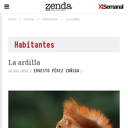
Inicio
>
Firmas
>
Habitantes
>
La ardilla
Habitantes
La ardilla
ERNESTO PÉREZ ZUÑIGA
06 Dic 2024
/
/