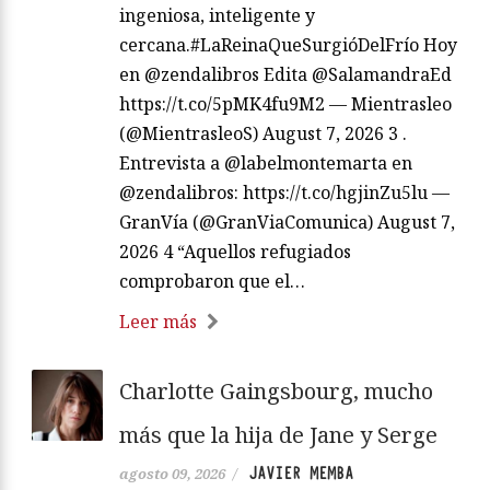
ingeniosa, inteligente y
cercana.#LaReinaQueSurgióDelFrío Hoy
en @zendalibros Edita @SalamandraEd
https://t.co/5pMK4fu9M2 — Mientrasleo
(@MientrasleoS) August 7, 2026 3 .
Entrevista a @labelmontemarta en
@zendalibros: https://t.co/hgjinZu5lu —
GranVía (@GranViaComunica) August 7,
2026 4 “Aquellos refugiados
comprobaron que el…
Leer más
Charlotte Gaingsbourg, mucho
más que la hija de Jane y Serge
JAVIER MEMBA
agosto 09, 2026
/