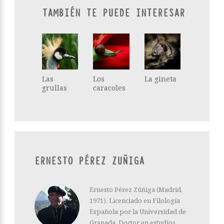
TAMBIÉN TE PUEDE INTERESAR
Las
Los
La gineta
grullas
caracoles
ERNESTO PÉREZ ZUÑIGA
Ernesto Pérez Zúñiga (Madrid,
1971). Licenciado en Filología
Española por la Universidad de
Granada. Doctor en estudios