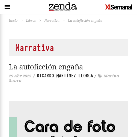
Inicio
>
Libros
>
Narrativa
>
La autoficción engaña
Narrativa
La autoficción engaña
RICARDO MARTÍNEZ LLORCA
29 Abr 2025
/
/
Marina
Saura