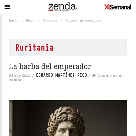
Inicio
>
Blogs
>
Ruritania
>
La barba del emperador
Ruritania
La barba del emperador
EDUARDO MARTÍNEZ RICO
04 Sep 2025
/
/
Cuaderno de
campo