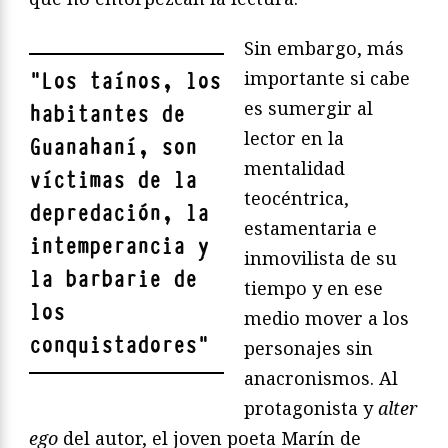
Sin embargo, más
importante si cabe
"
Los taínos, los
es sumergir al
habitantes de
lector en la
Guanahaní, son
mentalidad
víctimas de la
teocéntrica,
depredación, la
estamentaria e
intemperancia y
inmovilista de su
la barbarie de
tiempo y en ese
los
medio mover a los
conquistadores
"
personajes sin
anacronismos. Al
protagonista y
alter
ego
del autor, el joven poeta Marín de