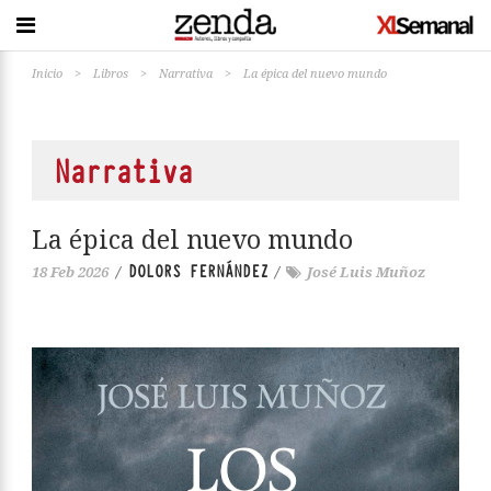
Inicio
>
Libros
>
Narrativa
>
La épica del nuevo mundo
Narrativa
La épica del nuevo mundo
DOLORS FERNÁNDEZ
18 Feb 2026
/
/
José Luis Muñoz