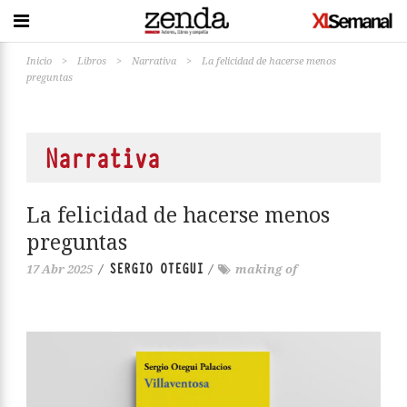
Inicio
>
Libros
>
Narrativa
>
La felicidad de hacerse menos
preguntas
Narrativa
La felicidad de hacerse menos
preguntas
SERGIO OTEGUI
17 Abr 2025
/
/
making of