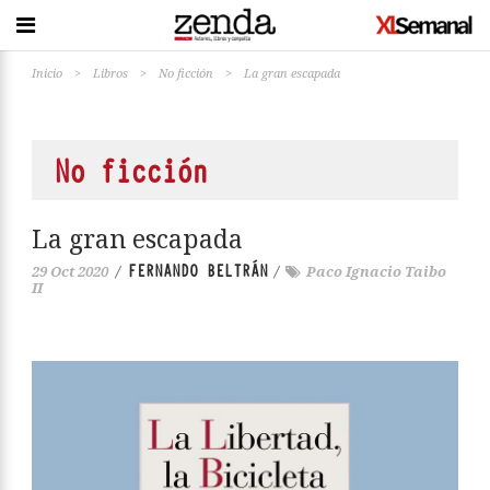
Inicio
>
Libros
>
No ficción
>
La gran escapada
No ficción
La gran escapada
FERNANDO BELTRÁN
29 Oct 2020
/
/
Paco Ignacio Taibo
II