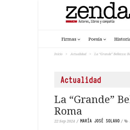
Firmas
Poesía
Histori
Inicio
>
Actualidad
>
La “Grande” Bellezza: 
Actualidad
La “Grande” Bel
Roma
MARÍA JOSÉ SOLANO
22 Sep 2024
/
/