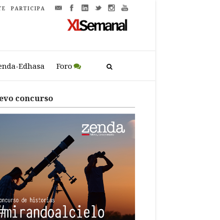
TE
PARTICIPA
enda-Edhasa
Foro
evo concurso