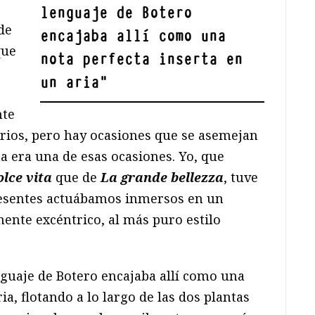
lenguaje de Botero
de
encajaba allí como una
que
nota perfecta inserta en
un aria
"
nte
arios, pero hay ocasiones que se asemejan
ta era una de esas ocasiones. Yo, que
olce vita
que de
La grande bellezza
, tuve
resentes actuábamos inmersos en un
ente excéntrico, al más puro estilo
guaje de Botero encajaba allí como una
ia, flotando a lo largo de las dos plantas