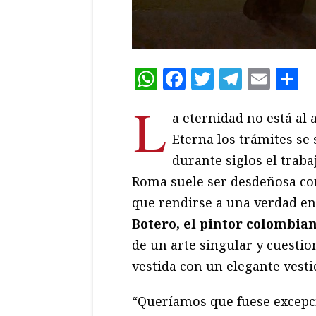
WhatsApp
Facebook
Twitter
Teleg
Ema
C
L
a eternidad no está al 
Eterna los trámites se
durante siglos el traba
Roma suele ser desdeñosa con
que rendirse a una verdad e
Botero, el pintor colombia
de un arte singular y cuestio
vestida con un elegante vesti
“Queríamos que fuese excepc