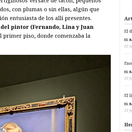
vertiginosos Versace de tacón, pequeños
idos, con plumas o sin ellas, algún que
ión entusiasta de los allí presentes.
Art
s del pintor (Fernando, Lina y Juan
El 
al primer piso, donde comenzaba la
EL 
02 A
Eso
EL 
30 J
El 
EL 
23 J
He