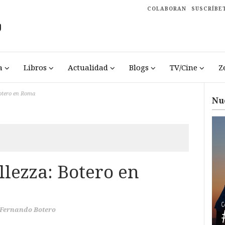
COLABORAN
SUSCRÍBE
a
Libros
Actualidad
Blogs
TV/Cine
Z
Botero en Roma
Nu
lezza: Botero en
Fernando Botero