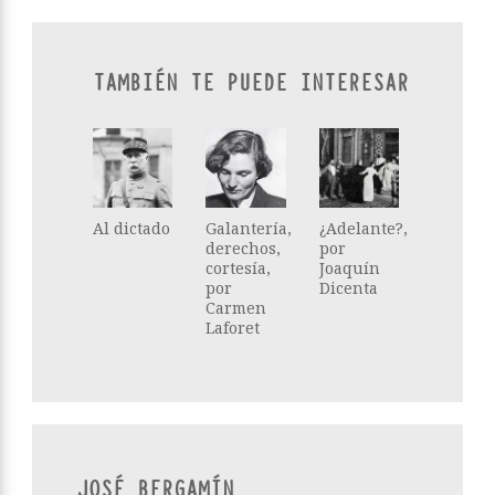
TAMBIÉN TE PUEDE INTERESAR
Al dictado
Galantería,
¿Adelante?,
derechos,
por
cortesía,
Joaquín
por
Dicenta
Carmen
Laforet
JOSÉ BERGAMÍN