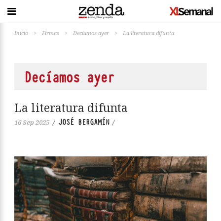
Inicio
>
Firmas
>
Decíamos ayer
>
La literatura difunta
Decíamos ayer
La literatura difunta
JOSÉ BERGAMÍN
16 Sep 2025
/
/